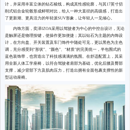
计，并采用丰富立体的钻石棱线，构成其性感轮廓，与其17英寸切
削式铝合金轮毂形成鲜明对比，给人一种大直径的高级感，打造出
了更新潮、更具活力的年轻派SUV形象，让年轻人一见倾心。
内饰方面，奕泽IZOA采用以驾驶者为中心的中控台设计，无论
是触屏还是物理按键，使操作更加便捷；其以钻石为主题的内饰设
计，在方向盘、开关装置及车门饰件中随处可见，更以黑色为主色
调，充分感受到“形状”、“颜色”、“材质”的完美统一，半包围式的
蓝色装饰带，也营造出了科技感满满的氛围。在舒适配置上，其采
用全新人体工学座椅，以符合驾驶者肩部为基础，优化后腰及臀部
支撑，减少背部下方及肌肉压力，打造出拥有全面包裹支撑性的新
型运动座椅。