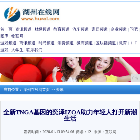
首 页
|
资讯频道
|
财经频道
|
教育频道
|
汽车频道
|
家居频道
|
企业频道
|
问吧
|
图库
|
物联网
|
游戏频道
|
商讯频道
|
时尚频道
|
消费频道
|
微商频道
|
区块链频道
|
教育
|
ＩＴ
游戏
|
大学生
|
联系我们
广告
当前位置：
湖州在线网首页
>>
资讯
全新TNGA基因的奕泽IZOA助力年轻人打开新潮
生活
发表时间：2020-01-13 09:54:06
阅读：12
来源：互联网