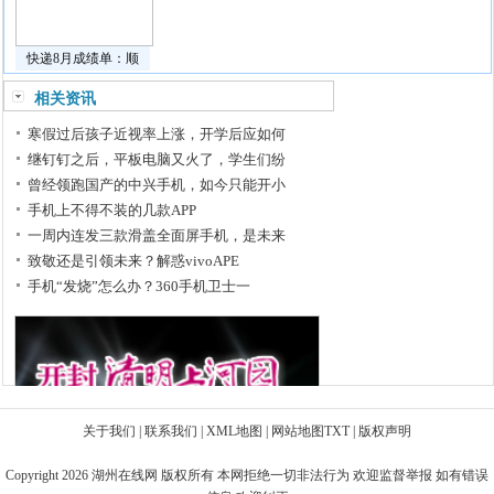
快递8月成绩单：顺
相关资讯
寒假过后孩子近视率上涨，开学后应如何
继钉钉之后，平板电脑又火了，学生们纷
曾经领跑国产的中兴手机，如今只能开小
手机上不得不装的几款APP
一周内连发三款滑盖全面屏手机，是未来
致敬还是引领未来？解惑vivoAPE
手机“发烧”怎么办？360手机卫士一
关于我们
|
联系我们
|
XML地图
|
网站地图
TXT
|
版权声明
Copyright 2026
湖州在线网
版权所有 本网拒绝一切非法行为 欢迎监督举报 如有错误