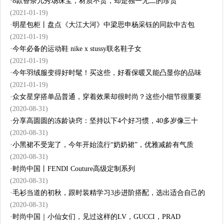
·
8款香奈儿秀场珠宝，材质不贵，却是独一无二的珍贵
(2021-01-19)
·
明星包柜丨盘点《大江大河》中梁思申杨采钰的同款中古包
(2021-01-19)
·
今年必备的运动鞋 nike x stussy联名鞋子女
(2021-01-19)
·
今年羽绒服变得好时髦！买这些，好看保暖又能凸显你的品味
(2021-01-19)
·
众女星穿搭单品普通，穿着效果却很时尚？这些小细节很重要
(2020-08-31)
·
分享高圆圆的冻龄诀窍：坚持以下4个好习惯，40多岁像三十
(2020-08-31)
·
小黑裙不受宠了，今年开始流行“奶奶裙”，优雅减龄有气质
(2020-08-31)
·
时尚中国丨FENDI Couture高级定制系列
(2020-08-31)
·
毛衫当道的初秋，跟时装精学习3步进阶搭配，选出适合自己的
(2020-08-31)
·
时尚中国｜小仙女们，见过这样的LV，GUCCI，PRAD