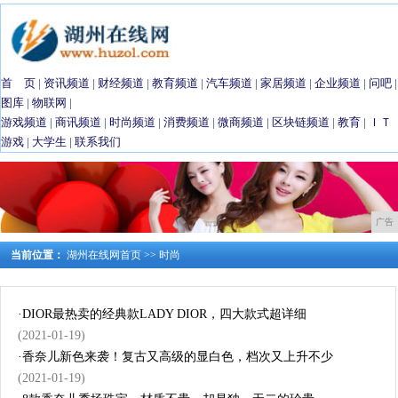
首 页
|
资讯频道
|
财经频道
|
教育频道
|
汽车频道
|
家居频道
|
企业频道
|
问吧
|
图库
|
物联网
|
游戏频道
|
商讯频道
|
时尚频道
|
消费频道
|
微商频道
|
区块链频道
|
教育
|
ＩＴ
游戏
|
大学生
|
联系我们
广告
当前位置：
湖州在线网首页
>>
时尚
·
DIOR最热卖的经典款LADY DIOR，四大款式超详细
(2021-01-19)
·
香奈儿新色来袭！复古又高级的显白色，档次又上升不少
(2021-01-19)