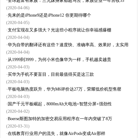
·
全球超富有家族：三兄妹身家都超马云，家族企业一年营收35
(2020-04-06)
·
先来的是iPhone9还是iPhone12 你更期待哪个
(2020-04-05)
·
支付宝现在又多强大？光这些小程序就让你幸福感爆棚
(2020-04-04)
·
华为自带的翻译还有这些？速度快、准确率高、效果好，太实用
(2020-04-04)
·
从1999到3999，为何小米也像华为一样，手机越卖越贵
(2020-04-03)
·
买华为手机不要盲目，目前最值得买是这三款
(2020-04-03)
·
平板电脑热度跃升，华为M6评价达27万，荣耀低价机型售罄
(2020-04-03)
·
国产千元平板崛起，8000mAh大电池+智慧分屏+强劲性
(2020-04-02)
·
Boerse斯图加特的加密交易应用程序在一年内突破了8万
(2020-03-31)
·
在线教育行业用户的流失，就像AirPods变成Air那样