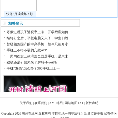
快递8月成绩单：顺
相关资讯
寒假过后孩子近视率上涨，开学后应如何
继钉钉之后，平板电脑又火了，学生们纷
曾经领跑国产的中兴手机，如今只能开小
手机上不得不装的几款APP
一周内连发三款滑盖全面屏手机，是未来
致敬还是引领未来？解惑vivoAPE
手机“发烧”怎么办？360手机卫士一
关于我们
|
联系我们
|
XML地图
|
网站地图
TXT
|
版权声明
Copyright 2026
湖州在线网
版权所有 本网拒绝一切非法行为 欢迎监督举报 如有错误