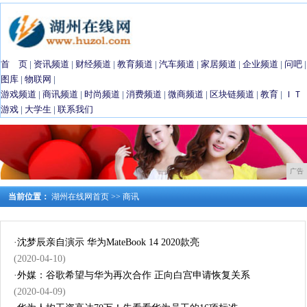
首 页
|
资讯频道
|
财经频道
|
教育频道
|
汽车频道
|
家居频道
|
企业频道
|
问吧
|
图库
|
物联网
|
游戏频道
|
商讯频道
|
时尚频道
|
消费频道
|
微商频道
|
区块链频道
|
教育
|
ＩＴ
游戏
|
大学生
|
联系我们
广告
当前位置：
湖州在线网首页
>>
商讯
·
沈梦辰亲自演示 华为MateBook 14 2020款亮
(2020-04-10)
·
外媒：谷歌希望与华为再次合作 正向白宫申请恢复关系
(2020-04-09)