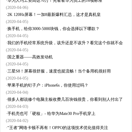
·
华为人均工资高达70万！先看看华为员工的16项标准
(2020-04-06)
·
2K 120Hz屏幕！一加8最新爆料汇总，这才是真机皇
(2020-04-05)
·
换手机，给你3000-5000块钱，你会选择以下哪款？
(2020-04-05)
·
我们的手机经常系统升级，该升还是不该升？看完这个你就不会
(2020-04-05)
·
国之重器——高效发动机
(2020-04-05)
·
三星S8！屏幕很舒服，速度也挺流畅！当个备用机很好用
(2020-04-05)
·
苹果手机的钉子户：iPhone6s，你使用过吗？
(2020-04-04)
·
很多人都说修个电脑主板收费几百块钱很贵，你看到别人付出了
(2020-04-03)
·
手机壳也可「硬核」- 给华为Mate30 Pro手机穿上
(2020-04-02)
·
“王者”网络卡顿不再有！OPPO的这项技术优化值得关注