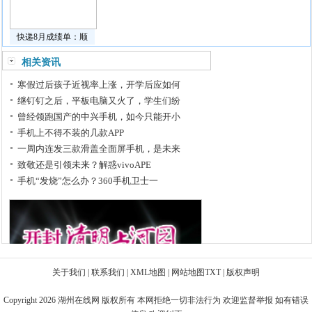
快递8月成绩单：顺
相关资讯
寒假过后孩子近视率上涨，开学后应如何
继钉钉之后，平板电脑又火了，学生们纷
曾经领跑国产的中兴手机，如今只能开小
手机上不得不装的几款APP
一周内连发三款滑盖全面屏手机，是未来
致敬还是引领未来？解惑vivoAPE
手机“发烧”怎么办？360手机卫士一
关于我们
|
联系我们
|
XML地图
|
网站地图
TXT
|
版权声明
Copyright 2026
湖州在线网
版权所有 本网拒绝一切非法行为 欢迎监督举报 如有错误