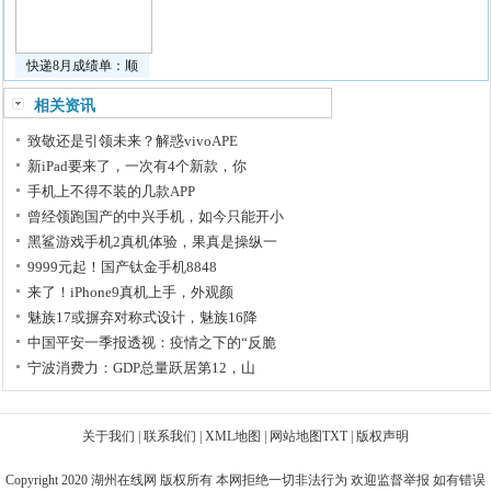
快递8月成绩单：顺
相关资讯
致敬还是引领未来？解惑vivoAPE
新iPad要来了，一次有4个新款，你
手机上不得不装的几款APP
曾经领跑国产的中兴手机，如今只能开小
黑鲨游戏手机2真机体验，果真是操纵一
9999元起！国产钛金手机8848
来了！iPhone9真机上手，外观颜
魅族17或摒弃对称式设计，魅族16降
中国平安一季报透视：疫情之下的“反脆
宁波消费力：GDP总量跃居第12，山
关于我们
|
联系我们
|
XML地图
|
网站地图
TXT
|
版权声明
Copyright 2020
湖州在线网
版权所有 本网拒绝一切非法行为 欢迎监督举报 如有错误