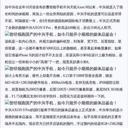
自中兴在去年10月份发布折叠智能手机中兴天机Axon M以来，中兴就进入了很
长时间的休眠期，再加上一些众所周知的原因，中兴手机的进度可以说是停滞
不前。时隔接近一年，在9月初的德国柏林国际电子消费展上，中兴正式亮相
了全新的旗舰中兴AXON 9 Pro，售价高达649欧元，折合5190元人民币。
该机是一款内心强大、外观欠缺的偏科机型，刘海屏、宽下巴、后置指纹、竖
排双摄，这一点都不像售价5000元以上的旗舰机，甚至看起来略显廉价。如果
说它借鉴iPhone X的设计似乎不太合适，应该说和小米8在设计上极为相似，该
机也让一些米粉小小的”高潮“了一把，指责其抄袭小米8。
设计上有所欠缺，硬件上却毫不含糊，6.21英寸1080P异形全面屏，骁龙
845+6GB+128GB的硬件组合，4000mAh电池，支持无线充电，IP68级防尘防
水，前置相机为2000万像素，后置1200万+2000万像素双摄，索尼IMX 363传感
器，F1.75光圈且支持OIS光学防抖，拍照实力还是值得期待一下的。
中兴AXON 9 Pro的国行版将于明日的媒体品鉴会上正式发布，中兴举办的是小
规模的媒体品鉴会，而不是规模宏大的新品发布会，似乎在暗示该机的主要市
场并不在国内。现在官方已经开启该机的预约，不过预约的却是8GB+256GB版