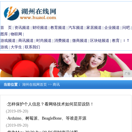
首 页
|
资讯频道
|
财经频道
|
教育频道
|
汽车频道
|
家居频道
|
企业频道
|
问吧
|
图库
|
物联网
|
游戏频道
|
商讯频道
|
时尚频道
|
消费频道
|
微商频道
|
区块链频道
|
教育
|
ＩＴ
游戏
|
大学生
|
联系我们
广告
当前位置：
湖州在线网首页
>>
商讯
·
怎样保护个人信息？看网络技术如何层层设防！
(2019-09-20)
·
Arduino、树莓派、BeagleBone、等谁是开源
(2019-09-20)