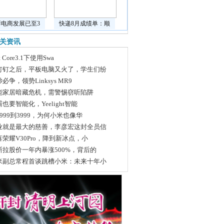
鲜电商发展已至3
快递8月成绩单：顺
关资讯
et Core3.1下使用Swa
钉钉之后，平板电脑又火了，学生们纷
必争，领势Linksys MR9
能家居暗藏危机，需警惕窃听陷阱
也要智能化，Yeelight智能
999到3999，为何小米也像华
业就是最大的慈善，李彦宏这封全员信
喜荣耀V30Pro，降到新冰点，小
斯拉股价一年内暴涨500%，背后的
米副总常程首谈跳槽小米：未来十年小