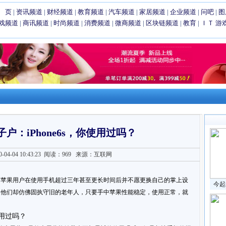
 页
|
资讯频道
|
财经频道
|
教育频道
|
汽车频道
|
家居频道
|
企业频道
|
问吧
|
图
戏频道
|
商讯频道
|
时尚频道
|
消费频道
|
微商频道
|
区块链频道
|
教育
|
ＩＴ
游
户：iPhone6s，你使用过吗？
4-04 10:43:23
阅读：969
来源：互联网
多苹果用户在使用手机超过三年甚至更长时间后并不愿更换自己的掌上设
今起
，他们却仿佛固执守旧的老年人，只要手中苹果性能稳定，使用正常，就