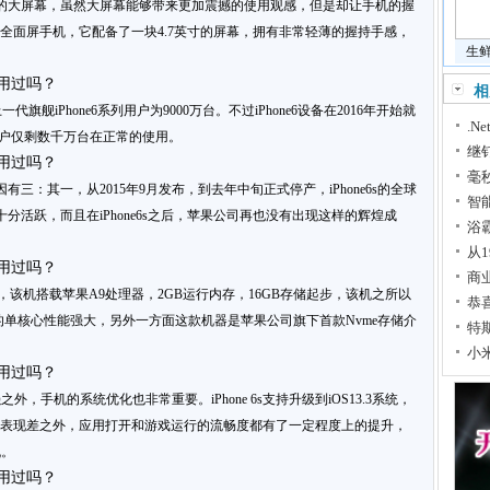
的大屏幕，虽然大屏幕能够带来更加震撼的使用观感，但是却让手机的握
前的非全面屏手机，它配备了一块4.7英寸的屏幕，拥有非常轻薄的握持手感，
生
相
一代旗舰iPhone6系列用户为9000万台。不过iPhone6设备在2016年开始就
.N
6 用户仅剩数千万台在正常的使用。
继
毫秒
原因有三：其一，从2015年9月发布，到去年中旬正式停产，iPhone6s的全球
智
分活跃，而且在iPhone6s之后，苹果公司再也没有出现这样的辉煌成
浴霸
从1
商
不错，该机搭载苹果A9处理器，2GB运行内存，16GB存储起步，该机之所以
恭
的单核心性能强大，另外一方面这款机器是苹果公司旗下首款Nvme存储介
特
小
手机的系统优化也非常重要。iPhone 6s支持升级到iOS13.3系统，
手机续航表现差之外，应用打开和游戏运行的流畅度都有了一定程度上的提升，
机。