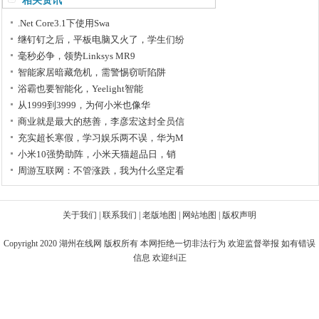
相关资讯
.Net Core3.1下使用Swa
继钉钉之后，平板电脑又火了，学生们纷
毫秒必争，领势Linksys MR9
智能家居暗藏危机，需警惕窃听陷阱
浴霸也要智能化，Yeelight智能
从1999到3999，为何小米也像华
商业就是最大的慈善，李彦宏这封全员信
充实超长寒假，学习娱乐两不误，华为M
小米10强势助阵，小米天猫超品日，销
周游互联网：不管涨跌，我为什么坚定看
关于我们
|
联系我们
|
老版地图
|
网站地图
|
版权声明
Copyright 2020
湖州在线网
版权所有 本网拒绝一切非法行为 欢迎监督举报 如有错误
信息 欢迎纠正