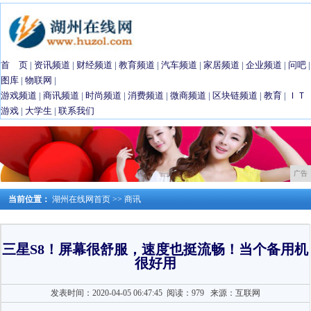
首 页
|
资讯频道
|
财经频道
|
教育频道
|
汽车频道
|
家居频道
|
企业频道
|
问吧
|
图库
|
物联网
|
游戏频道
|
商讯频道
|
时尚频道
|
消费频道
|
微商频道
|
区块链频道
|
教育
|
ＩＴ
游戏
|
大学生
|
联系我们
广告
当前位置：
湖州在线网首页
>>
商讯
三星S8！屏幕很舒服，速度也挺流畅！当个备用机
很好用
发表时间：2020-04-05 06:47:45
阅读：979
来源：互联网