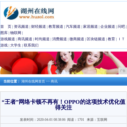
首 页
|
资讯频道
|
财经频道
|
教育频道
|
汽车频道
|
家居频道
|
企业频道
|
问吧
|
图库
|
物联网
|
游戏频道
|
商讯频道
|
时尚频道
|
消费频道
|
微商频道
|
区块链频道
|
教育
|
ＩＴ
游戏
|
大学生
|
联系我们
广告
当前位置：
湖州在线网首页
>>
商讯
“王者”网络卡顿不再有！OPPO的这项技术优化值
得关注
发表时间：2020-04-01 08:38:06
阅读：1701
来源：互联网