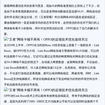
随着网络通信技术的发展与普及，现如今的网络速度相比之前快上了不少，但
是由于各类客观因素的存在，无论是使用移动数据还是连接Wi-Fi，网络波动还
是时常在我们身边出现，打《王者荣耀》时出现网络460问题造成游戏延迟，
播放视频时的一直是加载等待的状态等等等等，这些情况的存在对于我们的上
网体验有着不小的影响，而针对这些情况的出现，OPPO提出了自己的解决方
案。
在2019年上半年，OPPO在当时的Reno 10倍变焦版上搭载了一项新技术：Link
Boost。据OPPO官方介绍，Link Boost网络加速引擎拥有双Wi-Fi功能，可以同
时连接两个Wi-Fi热点，它还可以通过运营商的蜂窝网络对网络进行优化加速，
在Wi-Fi网络不稳定的情况下，自动接入蜂窝数据，改善网络质量。不仅如此，
Link Boost高铁模式、SLA多态网络加速2.0之外，在高铁站、商场等公共场
合，不论是打游戏还是看视频，都可以保持网络稳定、网速倍增。同时，Link
Boost还支持电梯模式，即使在电梯或者地下室这种较为封闭的环境空间当中，
手机也能有良好的信号表现。
OPPO的Link Boost技术之所以能有有效降低游戏延迟、带来手机网络的稳定连
接，是因为其利用了DBS / DBDC芯片功能来让手机可以实现同时连接两个不