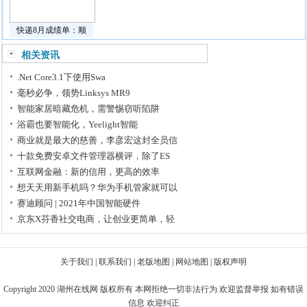
快递8月成绩单：顺
相关资讯
.Net Core3.1下使用Swa
毫秒必争，领势Linksys MR9
智能家居暗藏危机，需警惕窃听陷阱
浴霸也要智能化，Yeelight智能
商业就是最大的慈善，李彦宏这封全员信
十款免费安卓文件管理器横评，除了ES
​互联网金融：新的信用，更高的效率
想天天用新手机吗？华为手机管家就可以
赛迪顾问 | 2021年中国智能硬件
京东X芬香社交电商，让创业更简单，轻
关于我们
|
联系我们
|
老版地图
|
网站地图
|
版权声明
Copyright 2020
湖州在线网
版权所有 本网拒绝一切非法行为 欢迎监督举报 如有错误
信息 欢迎纠正