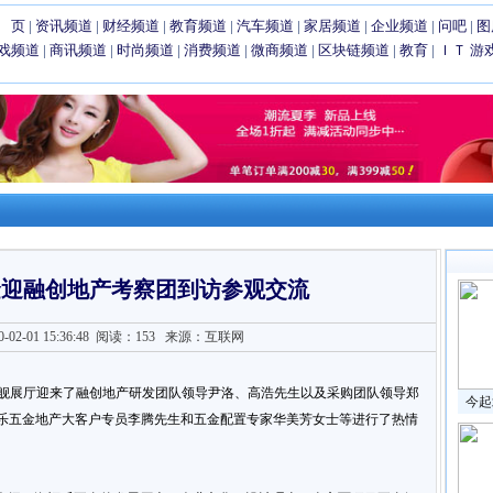
 页
|
资讯频道
|
财经频道
|
教育频道
|
汽车频道
|
家居频道
|
企业频道
|
问吧
|
图
戏频道
|
商讯频道
|
时尚频道
|
消费频道
|
微商频道
|
区块链频道
|
教育
|
ＩＴ
游
金迎融创地产考察团到访参观交流
2-01 15:36:48
阅读：153
来源：互联网
上海旗舰展厅迎来了融创地产研发团队领导尹洛、高浩先生以及采购团队领导郑
今起
乐五金地产大客户专员李腾先生和五金配置专家华美芳女士等进行了热情