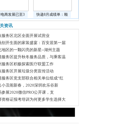
鲜电商发展已至3
快递8月成绩单：顺
关资讯
兴服务区北区全面开展试营业
场别开生面的家装盛宴：百安居第一届
北地区的一颗闪亮的新星--湖州主题
清服务区提升秋冬服务品质，与乘客温
州服务区积极探索医疗联盟工作
兴服务区开展垃圾分类宣传活动
清服务区党支部联合相关单位组成“红
名小丑闹新春，2020深圳欢乐谷新
码参展2020微信PRO公开课，支
师资格证报考培训为何更多学生选择大