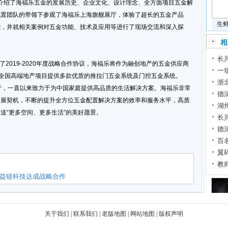
绍了海福乐五金的发展历史、企业文化、设计理念、全方面项目五金解
配置团队的带领下参观了海福乐上海旗舰展厅，体验了超长的五金产品
生
能，并就相关案例对五金功能、技术及应用等进行了现场交流和深入探
相
长
2019-2020年度战略合作协议，海福乐将作为融创地产的五金供应商
一
集团全国高端地产项目提供多款优质的推拉门五金系统及门控五金系统。
浙
产，一直以来致力于为中国家庭提供高品质的生活解决方案。海福乐非常
德
发展契机，不断的提升全方位五金配置解决方案的效率和服务水平，高质
湖
送“更多空间、更多生活”的美好愿景。
长
德
百
翼
教
益链科技达成战略合作
关于我们
|
联系我们
|
老版地图
|
网站地图
|
版权声明