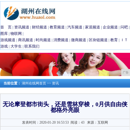
首 页
|
资讯频道
|
财经频道
|
教育频道
|
汽车频道
|
家居频道
|
企业频道
|
问吧
|
图库
|
物联网
|
游戏频道
|
商讯频道
|
时尚频道
|
消费频道
|
微商频道
|
区块链频道
|
教育
|
ＩＴ
游戏
|
大学生
|
联系我们
广告
当前位置：
湖州在线网首页
>>
资讯
无论摩登都市街头，还是雪林穿梭，0月供自由侠
都格外亮眼
发表时间：2020-01-20 16:53:53
阅读：43
来源：互联网