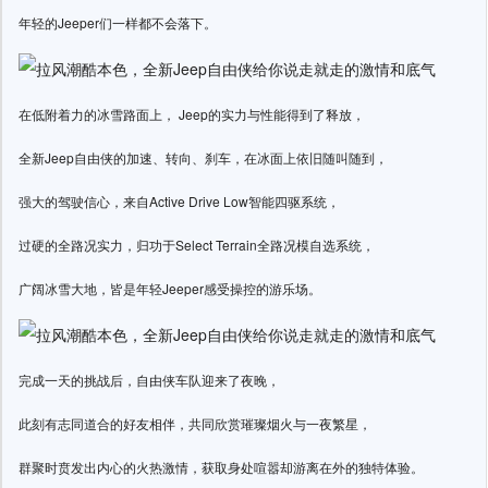
年轻的Jeeper们一样都不会落下。
在低附着力的冰雪路面上， Jeep的实力与性能得到了释放，
全新Jeep自由侠的加速、转向、刹车，在冰面上依旧随叫随到，
强大的驾驶信心，来自Active Drive Low智能四驱系统，
过硬的全路况实力，归功于Select Terrain全路况模自选系统，
广阔冰雪大地，皆是年轻Jeeper感受操控的游乐场。
完成一天的挑战后，自由侠车队迎来了夜晚，
此刻有志同道合的好友相伴，共同欣赏璀璨烟火与一夜繁星，
群聚时贲发出内心的火热激情，获取身处喧嚣却游离在外的独特体验。