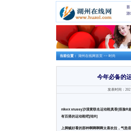
首
游
当前位置：
湖州在线网首页
>>
时尚
今年必备的运动鞋
发表时间：2021-0
nikeⅹ stussy沙漠黄联名运动鞋真香[
有百搭的运动鞋吧[哇R]
上脚贼好看的那种啊啊啊啊太喜欢拉，气垫