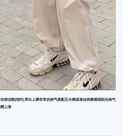
当情侣鞋[哇R],男生上脚非常的帅气搭配五分裤或者休闲裤都很阳光帅气
蹭蹭上涨