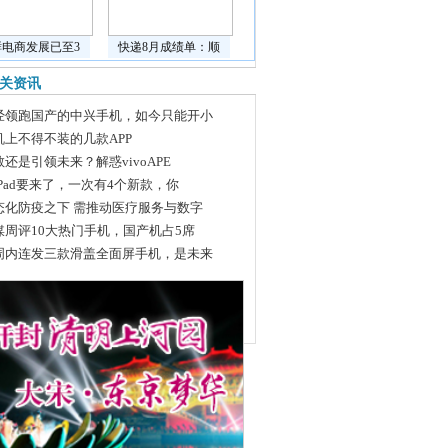
鲜电商发展已至3
快递8月成绩单：顺
关资讯
经领跑国产的中兴手机，如今只能开小
机上不得不装的几款APP
敬还是引领未来？解惑vivoAPE
iPad要来了，一次有4个新款，你
态化防疫之下 需推动医疗服务与数字
媒周评10大热门手机，国产机占5席
周内连发三款滑盖全面屏手机，是未来