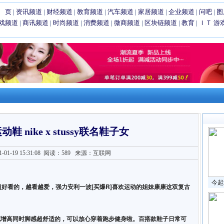
 页
|
资讯频道
|
财经频道
|
教育频道
|
汽车频道
|
家居频道
|
企业频道
|
问吧
|
图
戏频道
|
商讯频道
|
时尚频道
|
消费频道
|
微商频道
|
区块链频道
|
教育
|
ＩＴ
游
 nike x stussy联名鞋子女
1-19 15:31:08
阅读：589
来源：互联网
今起
捂脸R超好看的，越看越爱，强力安利一波[买爆R]喜欢运动的姐妹康康这双复古
底增高同时脚感超舒适的，可以放心穿着跑步健身啦。百搭款鞋子日常可