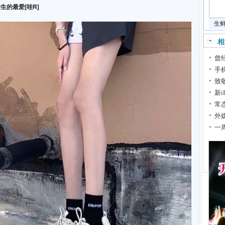
的最爱[哇R]
生
相
曾
手
致
新
常
外
一