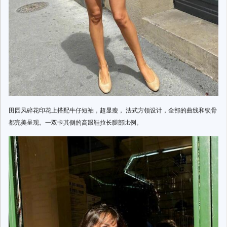
田园风碎花印花上搭配牛仔短袖，超显瘦， 法式方领设计，全部的曲线和锁骨
都完美呈现。一双卡其侧的高跟鞋拉长腿部比例。