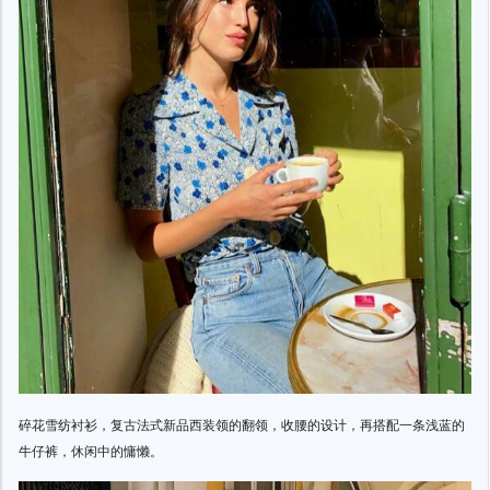
碎花雪纺衬衫，复古法式新品西装领的翻领，收腰的设计，再搭配一条浅蓝的
牛仔裤，休闲中的慵懒。