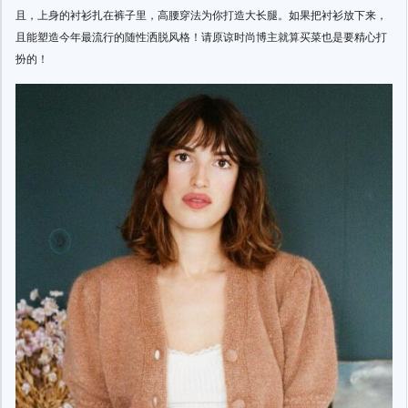
且，上身的衬衫扎在裤子里，高腰穿法为你打造大长腿。如果把衬衫放下来，
且能塑造今年最流行的随性洒脱风格！请原谅时尚博主就算买菜也是要精心打
扮的！