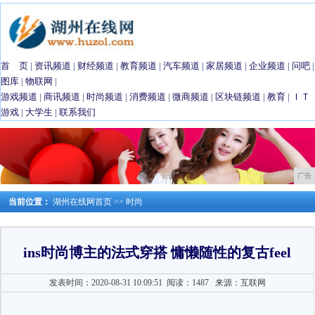
首 页
|
资讯频道
|
财经频道
|
教育频道
|
汽车频道
|
家居频道
|
企业频道
|
问吧
|
图库
|
物联网
|
游戏频道
|
商讯频道
|
时尚频道
|
消费频道
|
微商频道
|
区块链频道
|
教育
|
ＩＴ
游戏
|
大学生
|
联系我们
广告
当前位置：
湖州在线网首页
>>
时尚
ins时尚博主的法式穿搭 慵懒随性的复古feel
发表时间：2020-08-31 10:09:51
阅读：1487
来源：互联网