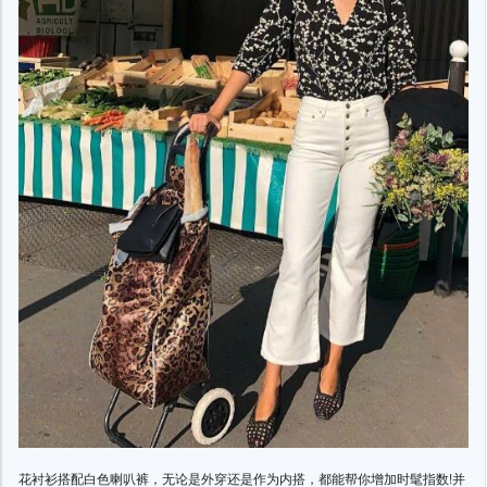
花衬衫搭配白色喇叭裤，无论是外穿还是作为内搭，都能帮你增加时髦指数!并