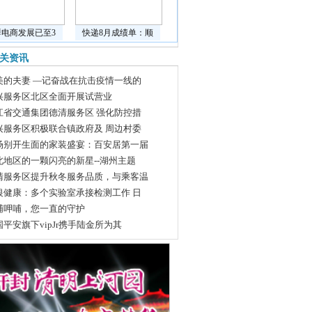
鲜电商发展已至3
快递8月成绩单：顺
关资讯
美的夫妻 —记奋战在抗击疫情一线的
兴服务区北区全面开展试营业
江省交通集团德清服务区 强化防控措
兴服务区积极联合镇政府及 周边村委
场别开生面的家装盛宴：百安居第一届
北地区的一颗闪亮的新星--湖州主题
清服务区提升秋冬服务品质，与乘客温
银健康：多个实验室承接检测工作 日
哺呷哺，您一直的守护
国平安旗下vipJr携手陆金所为其