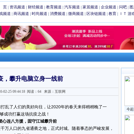
 页
|
资讯频道
|
财经频道
|
教育频道
|
汽车频道
|
家居频道
|
企业频道
|
问吧
|
图
戏频道
|
商讯频道
|
时尚频道
|
消费频道
|
微商频道
|
区块链频道
|
教育
|
ＩＴ
游
疫，攀升电脑立身一线前
2-25 09:44:18
阅读：64
来源：互联网
情打乱了人们的美好向往，让2020年的春天来得稍
稍
晚
了
一
今起
够成功打赢这场抗疫之战！
锁心连八方援，固守江城攀升前
汉这座千万人口的九省通衢之地，正式封城。随着事态的严峻发展，