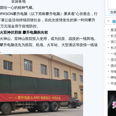
全国各地
团结一心的精神气概。
生
PASON攀升电脑（以下简称攀升电脑）秉承着“心存善念，行
开展公益活动持续回馈社会，在此次疫情发生的第一时间攀升
相
0万元现金用于疫情防控。
最
火双神伏邪祟
攀升电脑疾向前
长
火神山、雷神山医院投入使用，成为抗疫、战疫的一线阵地。
浙
攀升电脑优先
为医院、机场、火车站、大型酒店等疫情一线场
长
。
一
浙
德
华
呷
中