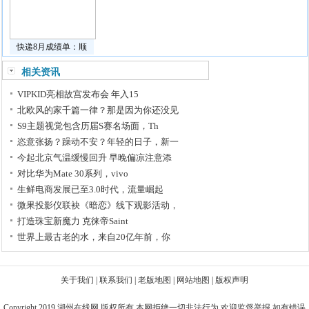
快递8月成绩单：顺
相关资讯
VIPKID亮相故宫发布会 年入15
北欧风的家千篇一律？那是因为你还没见
S9主题视觉包含历届S赛名场面，Th
恣意张扬？躁动不安？年轻的日子，新一
今起北京气温缓慢回升 早晚偏凉注意添
对比华为Mate 30系列，vivo
生鲜电商发展已至3.0时代，流量崛起
微果投影仪联袂《暗恋》线下观影活动，
​打造珠宝新魔力 克徕帝Saint
世界上最古老的水，来自20亿年前，你
关于我们
|
联系我们
|
老版地图
|
网站地图
|
版权声明
Copyright 2019
湖州在线网
版权所有 本网拒绝一切非法行为 欢迎监督举报 如有错误