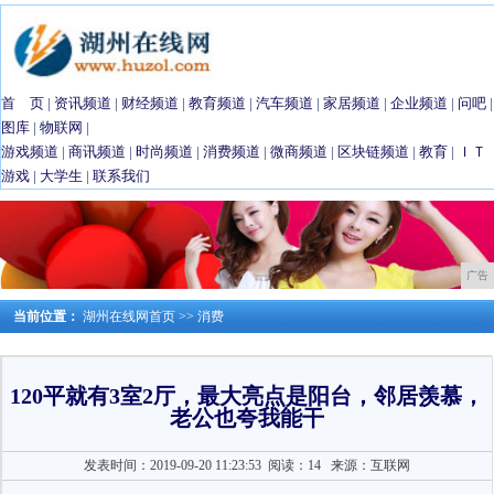
首 页
|
资讯频道
|
财经频道
|
教育频道
|
汽车频道
|
家居频道
|
企业频道
|
问吧
|
图库
|
物联网
|
游戏频道
|
商讯频道
|
时尚频道
|
消费频道
|
微商频道
|
区块链频道
|
教育
|
ＩＴ
游戏
|
大学生
|
联系我们
广告
当前位置：
湖州在线网首页
>>
消费
120平就有3室2厅，最大亮点是阳台，邻居羡慕，
老公也夸我能干
发表时间：2019-09-20 11:23:53
阅读：14
来源：互联网