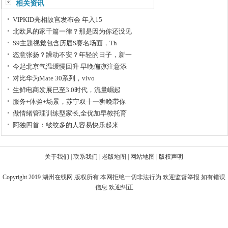
相关资讯
VIPKID亮相故宫发布会 年入15
北欧风的家千篇一律？那是因为你还没见
S9主题视觉包含历届S赛名场面，Th
恣意张扬？躁动不安？年轻的日子，新一
今起北京气温缓慢回升 早晚偏凉注意添
对比华为Mate 30系列，vivo
生鲜电商发展已至3.0时代，流量崛起
服务+体验+场景，苏宁双十一狮晚带你
做情绪管理训练型家长,全优加早教托育
阿独四首：皱纹多的人容易快乐起来
关于我们
|
联系我们
|
老版地图
|
网站地图
|
版权声明
Copyright 2019
湖州在线网
版权所有 本网拒绝一切非法行为 欢迎监督举报 如有错误
信息 欢迎纠正