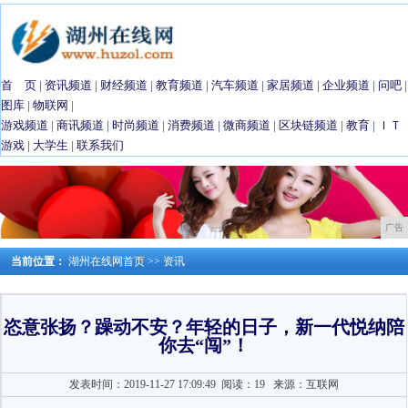
首 页
|
资讯频道
|
财经频道
|
教育频道
|
汽车频道
|
家居频道
|
企业频道
|
问吧
|
图库
|
物联网
|
游戏频道
|
商讯频道
|
时尚频道
|
消费频道
|
微商频道
|
区块链频道
|
教育
|
ＩＴ
游戏
|
大学生
|
联系我们
广告
当前位置：
湖州在线网首页
>>
资讯
恣意张扬？躁动不安？年轻的日子，新一代悦纳陪
你去“闯”！
发表时间：2019-11-27 17:09:49
阅读：19
来源：互联网