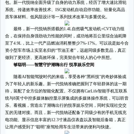
包。新一代悦纳全面升级了自身的动力系统，经历了增大速比滑轮
系统、传递效率改善技术、ISG发动机自动启停功能、轻量化高品
质车体材料、低风阻设计等一系列技术改革与多重优化。
最终，新一代悦纳所搭载的1.4L自然吸气发动机+CVT动力组
合，在保持自身强劲动力性能的同时，成功地将百公里综合油耗降
至了4.9L，比上一代产品燃油消耗整整少7%-17%。可以说是如今合
资小型车市场上实至名归的“节油王者”，远超同级多数竞品，真正
做到了更经济、更高效环保，完美契合年轻人的心中所想。
够聪明——智慧守护潮嗨出行 悦享娱乐空间
随着AI智能驾驶时代的来临，享受各种“黑科技”的奇妙体验成
为了年轻人的新乐趣。新一代悦纳准确把握到了年轻群体的这一期
待，装配了全方位的智能化配置。不仅拥有CarLife智能手机互联系
统与8英寸中控多媒体触控显示屏集成的多媒体操作系统，可以听音
乐、看视频，营造出了潮嗨出行的悦享娱乐空间，同时实现社交交
互的无缝对接。而且，新一代悦纳还配备了同级少有的手机无线充
电功能、显示信息丰富的12.3寸液晶仪表盘以及智能后备箱，真正
让用户感受到了“聪明”座驾给用车生活带来的便利与快捷。