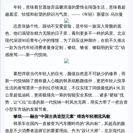
年轻，意味着甘愿放弃温馨浪漫的爱情去闯荡生活，意味着超
越羞涩、怯懦和欲望的胆识与气质。——《年轻》塞缪尔·乌尔曼
恣意张扬个性、躁动不安爱冒险，是年轻一族深入骨髓的底
色。他们渴望在精力无限的日子里，看到更多不一样的风景。北京
现代深谙90后青年心中的憧憬，为了回应这种期许，在前不久推出
一款为当代年轻消费者量身定制，够炫、够省、够聪明的安“芯”动
感座驾——新一代悦纳。
要想俘获当代年轻人的目光，颜值自然是不可缺少的修养，而
新一代悦纳除了拥有摄人心魄的韩系炫酷颜值外，更把年轻人悦享
生活的座驾需求一步到位尽情满足，不仅实现了同级最低的4.9L百
公里超低油耗，更搭载领先一筹的智能安全系统......诸多“硬核”优
势，让“C位”出道的新一代悦纳一时风光无两，用实力带了一把合资
小型车市场的发展节奏。
够炫——融合“中国古典造型元素” 缔造年轻潮流风貌
韩系车在国内一直被誉为汽车圈时尚的“风向标”，其超高的颜
值是不少消费者选择它的重要理由。作为“设计大师”，北京现代自