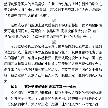
然深刻洞悉国人的审美需求，在新一代悦纳身上以创新性的融合之
美为理念，将“中国古典造型元素”和时下潮流基因相结合，缔造出
了专属中国年轻人的新“风貌”。
造型流畅的前脸加上金属质感的倒梯形前格栅，宽体精致的感
受可谓扑面而来。再配合上“水晶珠宝”高档次的前大灯以及“如
意”前保险杠饰条，为新一代悦纳带来了不俗的视觉冲击力。
车身腰线修长上扬延伸至车尾，颇具轿跑的动感味道。个性的
鲨鱼鳍天线、花瓣式16寸五辐铝合金轮毂等，从侧面更衬托出了整
车的运动气质。车尾立体感极强，贯穿式尾灯设计加上与中国古代
琉璃瓦屋顶造型颇为相似的小尾翼，完美地将古典与现代相融合，
彰显出了新一代悦纳犀利前卫的态度。层次丰富造型时尚又不失品
味，显然这款车充满了让年轻人只需一眼便决定一生拥有的诱人魅
力。
够省——高效节能低油耗 养车不再“伤”钱包
众所周知，买车容易养车难！特别对于收入有限的年轻群体来
说，晋升有车一族之后，高昂的车辆使用、维护费用往往是件令人
十分头痛的事情。为了解决这一难题，让年轻人养车不再“伤”钱