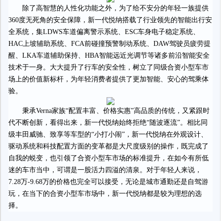
除了高智慧的人性化功能之外，为了给不安分的年轻一族提供
360度无死角的安全保障，新一代悦纳搭载了行业领先的智能出行安
全系统，集LDWS车道偏离警示系统、ESC车身电子稳定系统、
HAC上坡辅助系统、FCA前碰撞预警制动系统、DAW驾驶员疲劳提
醒、LKA车道辅助保持、HBA智能远近光调节等诸多前沿智能安全
技术于一身。大大提升了行车的安全性，树立了同级合资小型车市
场上的价值新标杆，为年轻消费者提供了更加智能、安心的驾乘体
验。
秉承Verna家族“配置丰富、价格实惠”高品质的传统，又紧跟时
代不断创新，看得出来，新一代悦纳始终拒绝“随波逐流”。相比同
级丰田威驰、致享等车型的“小打小闹”，新一代悦纳在外观设计、
驱动系统和科技配置方面的变革都是大尺度级别的操作，既完成了
自我的蜕变，也引领了合资小型车市场的标准提升，在如今有所低
迷的车市当中，可谓是一股活力四溢的清泉。对于年轻人来说，
7.
28
万-9
.68
万的价格也完全可以接受，无论是城市通勤还是自驾游
玩，在当下的合资小型车市场中，新一代悦纳都是较为理想的选
择。