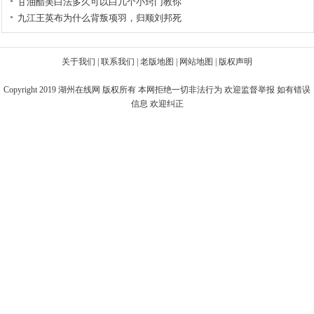
甘油醋美白法多久可以白几个小窍门教你
九江王英布为什么背叛项羽，归顺刘邦死
关于我们
|
联系我们
|
老版地图
|
网站地图
|
版权声明
Copyright 2019
湖州在线网
版权所有 本网拒绝一切非法行为 欢迎监督举报 如有错误
信息 欢迎纠正