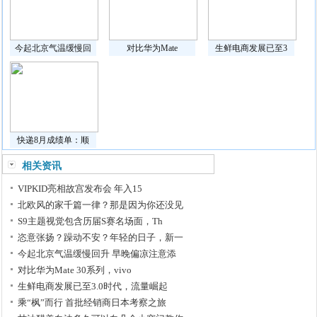
今起北京气温缓慢回
对比华为Mate
生鲜电商发展已至3
快递8月成绩单：顺
相关资讯
VIPKID亮相故宫发布会 年入15
北欧风的家千篇一律？那是因为你还没见
S9主题视觉包含历届S赛名场面，Th
恣意张扬？躁动不安？年轻的日子，新一
今起北京气温缓慢回升 早晚偏凉注意添
对比华为Mate 30系列，vivo
生鲜电商发展已至3.0时代，流量崛起
乘“枫”而行 首批经销商日本考察之旅