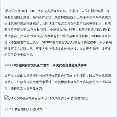
I黑马讯 9月20日，2019故宫文具品牌发布会在京举行，人民日报社编委、海
外版总编辑王慧敏、秘书长乔永清、故宫博物院院长王旭东等领导专家及优秀
企业代表齐聚故宫建福宫，共同见证了故宫文具百余款产品的惊艳面世，标志
着故宫IP新品类“故宫文具”诞生。全球领先的在线青少儿英语教育品牌VIPKID
受邀参会，并成为“故宫文具”首家教育行业官方战略合作伙伴，VIPKID联合创
始人陈媛在发布会上表示，VIPKID在与故宫文具精诚合作的过程中，不仅要唱
响故宫文具品牌大戏，更要为中华传统文化的传承接力做出更多贡献，让更多
的孩子爱上中国文化。
V
IPKID
联名款故宫文具正式发布，用现代语言讲述经典传奇
故宫文具是由人民日报社与故宫博物院联合打造的文创项目，以故宫文化基因
为核心，让故宫传统文化元素通过日常使用频率极高的文具链接现代生活与学
习，使传统文化更具生命力。
VIPKID联合创始人陈媛致辞