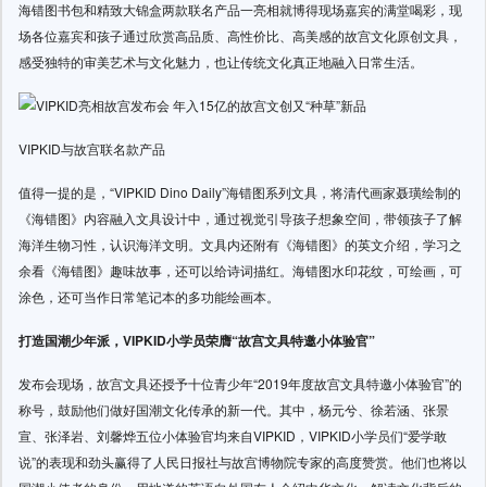
海错图书包和精致大锦盒两款联名产品一亮相就博得现场嘉宾的满堂喝彩，现
场各位嘉宾和孩子通过欣赏高品质、高性价比、高美感的故宫文化原创文具，
感受独特的审美艺术与文化魅力，也让传统文化真正地融入日常生活。
VIPKID与故宫联名款产品
值得一提的是，“VIPKID Dino Daily”海错图系列文具，将清代画家聂璜绘制的
《海错图》内容融入文具设计中，通过视觉引导孩子想象空间，带领孩子了解
海洋生物习性，认识海洋文明。文具内还附有《海错图》的英文介绍，学习之
余看《海错图》趣味故事，还可以给诗词描红。海错图水印花纹，可绘画，可
涂色，还可当作日常笔记本的多功能绘画本。
打造国潮少年派，
VIPKID小学员荣膺“
故宫文具特邀小体验官
”
发布会现场，故宫文具还授予十位青少年“2019年度故宫文具特邀小体验官”的
称号，鼓励他们做好国潮文化传承的新一代。其中，杨元兮、徐若涵、张景
宣、张泽岩、刘馨烨五位小体验官均来自VIPKID，VIPKID小学员们“爱学敢
说”的表现和劲头赢得了人民日报社与故宫博物院专家的高度赞赏。他们也将以