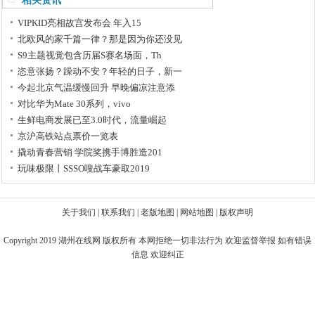
相关资讯
VIPKID亮相故宫发布会 年入15
北欧风的家千篇一律？那是因为你还没见
S9主题视觉包含历届S赛名场面，Th
恣意张扬？躁动不安？年轻的日子，新一
今起北京气温缓慢回升 早晚偏凉注意添
对比华为Mate 30系列，vivo
生鲜电商发展已至3.0时代，流量崛起
京沪高铁站点票价一览表
撬动青春营销 学院奖携手博胜造201
玩味极限丨SSSO嗖战车豪取2019
关于我们
|
联系我们
|
老版地图
|
网站地图
|
版权声明
Copyright 2019
湖州在线网
版权所有 本网拒绝一切非法行为 欢迎监督举报 如有错误
信息 欢迎纠正