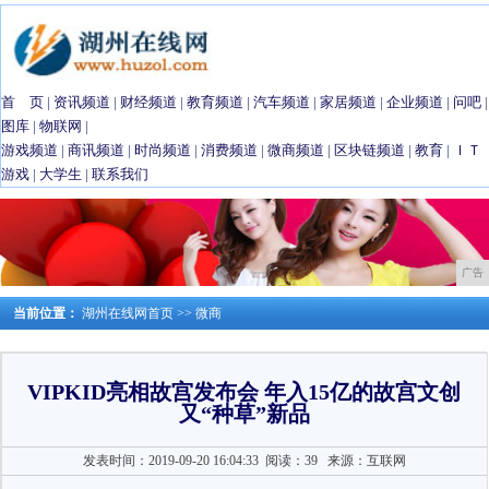
首 页
|
资讯频道
|
财经频道
|
教育频道
|
汽车频道
|
家居频道
|
企业频道
|
问吧
|
图库
|
物联网
|
游戏频道
|
商讯频道
|
时尚频道
|
消费频道
|
微商频道
|
区块链频道
|
教育
|
ＩＴ
游戏
|
大学生
|
联系我们
广告
当前位置：
湖州在线网首页
>>
微商
VIPKID亮相故宫发布会 年入15亿的故宫文创
又“种草”新品
发表时间：2019-09-20 16:04:33
阅读：39
来源：互联网