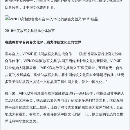
国潮小使者的身份，用地道的英语向外国友人介绍中华文化，解读文化背后的
历史故事，让中华文化走向世界。
2019年度故宫文具特邀小体验官
在线教育平台跨界文化
IP，助力传统文化走向世界
发布会上，VIPKID正式同故宫文具达成合作——获授“首家教育行业官方战略
合作伙伴”，VIPKID将和“故宫文具”共同开启传播中华文化的新探索。VIPKID
联合创始人陈媛表示：“VIPKID与故宫文具确立了‘深度融合，互通有无，合作
共赢’的发展战略，将借助故宫文具，将中国传统文化面向全球进行传播，让更
多孩子借助故宫文具这一文创品牌了解中国文化，爱上中国文化。”
接下来，VIPKID将深度结合故宫馆藏资源进行一系列合作，挖掘蕴藏其中的人
文思想及艺术审美，联合故宫文具共同设计研发更多系列精美文具，借助互联
网平台给传统文化插上翅膀，让孩子对传统文化的感知更为立体与鲜活，真正
地成为有视野、有能力、有责任传承中国文化的新一代，以自信的姿态向全世
界诠释中华文化之美。