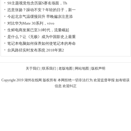
S9主题视觉包含历届S赛名场面，Th
恣意张扬？躁动不安？年轻的日子，新一
今起北京气温缓慢回升 早晚偏凉注意添
对比华为Mate 30系列，vivo
生鲜电商发展已至3.0时代，流量崛起
是什么？让《无极》成为中国影史上最重
笔记本电脑如何保养如何使笔记本的寿命
台风路径实时发布系统 2018年第2
关于我们
|
联系我们
|
老版地图
|
网站地图
|
版权声明
Copyright 2019
湖州在线网
版权所有 本网拒绝一切非法行为 欢迎监督举报 如有错误
信息 欢迎纠正