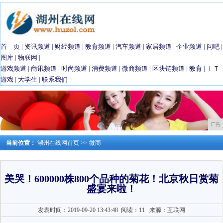
首 页
|
资讯频道
|
财经频道
|
教育频道
|
汽车频道
|
家居频道
|
企业频道
|
问吧
|
图库
|
物联网
|
游戏频道
|
商讯频道
|
时尚频道
|
消费频道
|
微商频道
|
区块链频道
|
教育
|
ＩＴ
游戏
|
大学生
|
联系我们
广告
当前位置：
湖州在线网首页
>>
微商
美哭！600000株800个品种的菊花！北京秋日赏菊
盛宴来啦！
发表时间：2019-09-20 13:43:48
阅读：11
来源：互联网