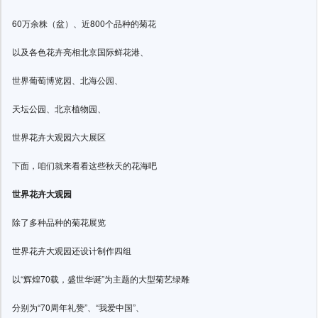
60万余株（盆）、近800个品种的菊花
以及各色花卉亮相北京国际鲜花港、
世界葡萄博览园、北海公园、
天坛公园、北京植物园、
世界花卉大观园六大展区
下面，咱们就来看看这些秋天的花海吧
世界花卉大观园
除了多种品种的菊花展览
世界花卉大观园还设计制作四组
以“辉煌70载，盛世华诞”为主题的大型菊艺绿雕
分别为“70周年礼赞”、“我爱中国”、