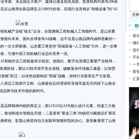
行业专家、央企国企大客户、媒体记者及知名高校、投资机构代表等200余
证山推用全新品牌定义AI时代价值，实现行业首例从“智能设备”到“AI
生
相
程机械产业链“链主”企业，全面拥抱工程机械人工智能时代，是山东重
寒
推面向未来、面向全球发布AI战略，这不仅是山推品牌内涵和形象的一
继
的一次大胆探索。山东重工将坚持“高端装备+人工智能”方向，进一步整
曾
价值，引领中国工程机械行业迈向世界一流。
手
AI智能作业工程新篇表示祝贺。他指出，数字化浪潮正重塑产业格局，
一
新发展阶段，要以AI技术筑牢安全底线，破解复杂环境施工难题；以智慧
致
统智能”跃迁；以绿色创新响应“双碳”战略，加快行业新质生产力发展。
汇
建八局总工程师亓立刚、山推股份总经理张民等领导嘉宾共同按下山推全
式迈进品牌与技术升级的新时代。
是品牌精神内核的再定义；新LOGO以AI为核心设计元素，传递三大核
，推动制造向智能化升级；二是原有"黄金三角"内核经AI赋能后扩展至
经典橙色，彰显山推坚持自主创新和智能转型的决心。新形象展现了山推