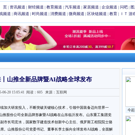
 页
|
资讯频道
|
财经频道
|
教育频道
|
汽车频道
|
家居频道
|
企业频道
|
问吧
|
图
戏频道
|
商讯频道
|
时尚频道
|
消费频道
|
微商频道
|
区块链频道
|
教育
|
ＩＴ
游
来丨山推全新品牌暨AI战略全球发布
6-20 15:05:41
阅读：605
来源：互联网
持续加大研发投入，不断突破关键核心技术，引领中国装备迈向世界一
今起
主题山推股份公司全新品牌形象暨AI战略在山东临沂发布。山东重工集团党
、副市长苟宏水，国家数字建造技术创新中心主任、俄罗斯工程院院士骆
席。山推股份公司党委书记、董事长李士振向全球发布AI战略，全面解