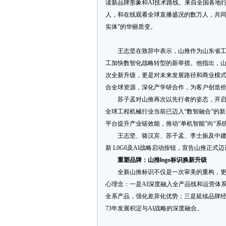
读新品牌形象和AI技术路线。来自全国各地
人，和在线观看全球直播盛况的数万人，共同见
实体”的华丽质变。
王志坚在致辞中表示，山推作为山东省工
工加快数智化战略转型的新举措。他指出，山
次全新升级，更是对未来发展路径和商业模式
合全球资源，深化产学研合作，为客户创造
苏子孟对山推再次以先行者的姿态，开启
全球工程机械行业当前已迈入“数智融合”的
平台提升产业链效能，推动“单机智能”向“系
王志坚、骆汉宾、苏子孟、李士振及中
新 L0G0及AI战略启动按钮，宣告山推正
重塑品牌：山推logo标识换新升级
全新山推标识不仅是一次审美的重构，更
心理念：一是AI深度融入全产品线和运营体系
全系产品，强化差异化优势；三是延续品牌
73年发展积淀与AI战略的深度融合。