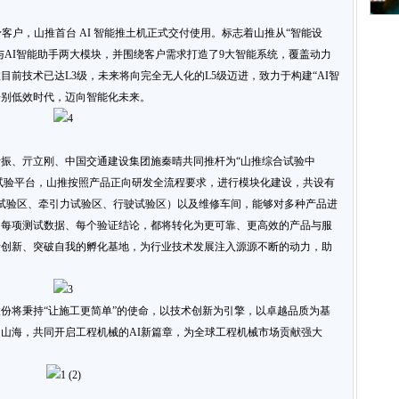
客户，山推首台 AI 智能推土机正式交付使用。标志着山推从“智能设
机与AI智能助手两大模块，并围绕客户需求打造了9大智能系统，覆盖动力
前技术已达L3级，未来将向完全无人化的L5级迈进，致力于构建“AI智
告别低效时代，迈向智能化未来。
振、亓立刚、中国交通建设集团施秦晴共同推杆为“山推综合试验中
的试验平台，山推按照产品正向研发全流程要求，进行模块化建设，共设有
试验区、牵引力试验区、行驶试验区）以及维修车间，能够对多种产品进
的每项测试数据、每个验证结论，都将转化为更可靠、更高效的产品与服
断创新、突破自我的孵化基地，为行业技术发展注入源源不断的动力，助
份将秉持“让施工更简单”的使命，以技术创新为引擎，以卓越品质为基
山海，共同开启工程机械的AI新篇章，为全球工程机械市场贡献强大