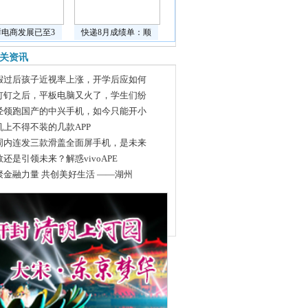
鲜电商发展已至3
快递8月成绩单：顺
关资讯
假过后孩子近视率上涨，开学后应如何
钉钉之后，平板电脑又火了，学生们纷
经领跑国产的中兴手机，如今只能开小
机上不得不装的几款APP
周内连发三款滑盖全面屏手机，是未来
敬还是引领未来？解惑vivoAPE
聚金融力量 共创美好生活 ——湖州