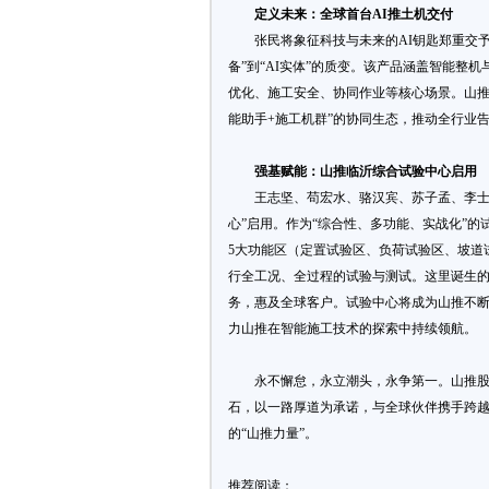
定义未来：全球首台AI推土机交付
张民将象征科技与未来的AI钥匙郑重交予
备”到“AI实体”的质变。该产品涵盖智能整
优化、施工安全、协同作业等核心场景。山推目
能助手+施工机群”的协同生态，推动全行业
强基赋能：山推临沂综合试验中心启用
王志坚、苟宏水、骆汉宾、苏子孟、李士
心”启用。作为“综合性、多功能、实战化”
5大功能区（定置试验区、负荷试验区、坡道
行全工况、全过程的试验与测试。这里诞生
务，惠及全球客户。试验中心将成为山推不
力山推在智能施工技术的探索中持续领航。
永不懈怠，永立潮头，永争第一。山推股
石，以一路厚道为承诺，与全球伙伴携手跨越
的“山推力量”。
推荐阅读：