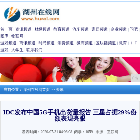
首 页
|
资讯频道
|
财经频道
|
教育频道
|
汽车频道
|
家居频道
|
企业频道
|
问吧
|
图库
|
物联网
|
游戏频道
|
商讯频道
|
时尚频道
|
消费频道
|
微商频道
|
区块链频道
|
教育
|
ＩＴ
游戏
|
大学生
|
联系我们
广告
当前位置：
湖州在线网首页
>>
资讯
IDC发布中国5G手机出货量报告 三星占据29%份
额表现亮眼
发表时间：2020-07-31 04:06:08
阅读：1059
来源：互联网