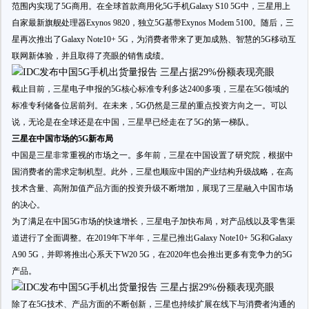
范围内实现了5G商用。在全球首款商用化5G手机Galaxy S10 5G中，三星用上
自家最新旗舰处理器Exynos 9820，独立5G基带Exynos Modem 5100。随后，三
星再次推出了Galaxy Note10+ 5G，为消费者带来了更加成熟、智慧的5G移动互
联网新体验，并且取得了亮眼的销售成绩。
截止目前，三星电子申报的5G核心标准专利多达2400多项，三星在5G领域的
标准专利储备位居前列。在未来，5G仍然是三星的重点投资方向之一。可以
说，无论是在全球还是在中国，三星早已经走在了5G的第一梯队。
三星在中国市场的5G新布局
中国是三星非常重视的市场之一。多年前，三星在中国设置了研究院，根据中
国消费者的需求定制机型。此外，三星也顺应中国的产业结构升级战略，在高
技术含量、高附加值产品方面的投资升级不断增加，展现了三星融入中国市场
的决心。
为了满足在中国5G市场的快速增长，三星电子加快布局，对产品线以及零售渠
道进行了全面调整。在2019年下半年，三星已推出Galaxy Note10+ 5G和Galaxy
A90 5G，并即将推出心系天下W20 5G，在2020年也会推出更多有竞争力的5G
产品。
除了在5G技术、产品方面的不断创新，三星也持续扩展在线下与消费者沟通的