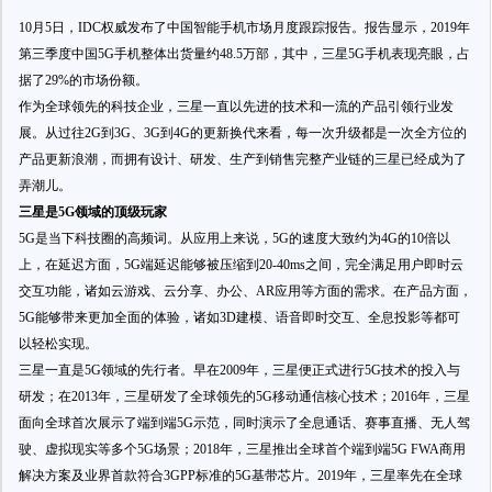
10月5日，IDC权威发布了中国智能手机市场月度跟踪报告。报告显示，2019年
第三季度中国5G手机整体出货量约48.5万部，其中，三星5G手机表现亮眼，占
据了29%的市场份额。
作为全球领先的科技企业，三星一直以先进的技术和一流的产品引领行业发
展。从过往2G到3G、3G到4G的更新换代来看，每一次升级都是一次全方位的
产品更新浪潮，而拥有设计、研发、生产到销售完整产业链的三星已经成为了
弄潮儿。
三星是5G领域的顶级玩家
5G是当下科技圈的高频词。从应用上来说，5G的速度大致约为4G的10倍以
上，在延迟方面，5G端延迟能够被压缩到20-40ms之间，完全满足用户即时云
交互功能，诸如云游戏、云分享、办公、AR应用等方面的需求。在产品方面，
5G能够带来更加全面的体验，诸如3D建模、语音即时交互、全息投影等都可
以轻松实现。
三星一直是5G领域的先行者。早在2009年，三星便正式进行5G技术的投入与
研发；在2013年，三星研发了全球领先的5G移动通信核心技术；2016年，三星
面向全球首次展示了端到端5G示范，同时演示了全息通话、赛事直播、无人驾
驶、虚拟现实等多个5G场景；2018年，三星推出全球首个端到端5G FWA商用
解决方案及业界首款符合3GPP标准的5G基带芯片。2019年，三星率先在全球