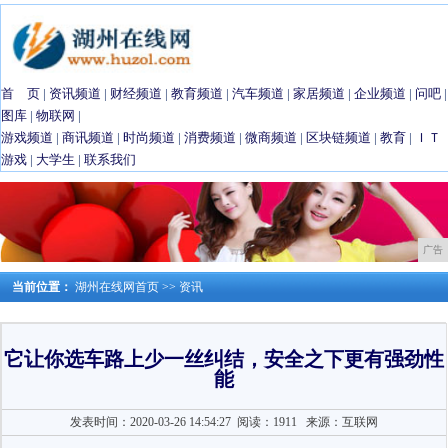
首 页
|
资讯频道
|
财经频道
|
教育频道
|
汽车频道
|
家居频道
|
企业频道
|
问吧
|
图库
|
物联网
|
游戏频道
|
商讯频道
|
时尚频道
|
消费频道
|
微商频道
|
区块链频道
|
教育
|
ＩＴ
游戏
|
大学生
|
联系我们
广告
当前位置：
湖州在线网首页
>>
资讯
它让你选车路上少一丝纠结，安全之下更有强劲性
能
发表时间：2020-03-26 14:54:27
阅读：1911
来源：互联网