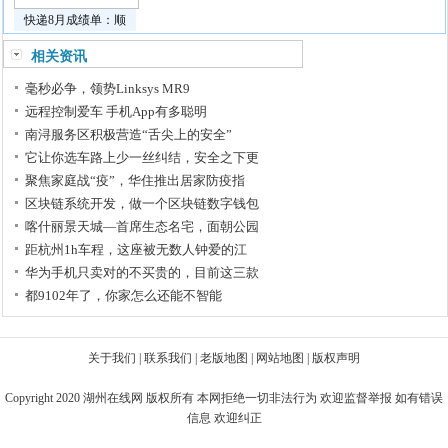
快递8月成绩单：顺
相关资讯
毫秒必争，领势Linksys MR9
远程控制爱车 手机App有多聪明
南浔服务区积极营造“舌尖上的安全”
它让你选车路上少一丝纠结，安全之下更
聚焦家庭战“疫”，华住推出居家防疫指
区块链系统开发，做一个区块链数字钱包
喀什丽景天城—首席生态名宅，面朝公园
距杭州1h车程，这座被无数人钟爱的江
华为手机只卖对的不买贵的，目前这三款
都9102年了，你家怎么还能不智能
关于我们
|
联系我们
|
老版地图
|
网站地图
|
版权声明
Copyright 2020
湖州在线网
版权所有 本网拒绝一切非法行为 欢迎监督举报 如有错误
信息 欢迎纠正