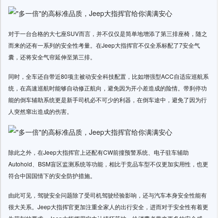
对于一台合格的大七座SUV而言，并不仅仅是简单地增添了第三排座椅，随之
而来的还有一系列的安全性考量。在Jeep大指挥官不仅全系标配了7安全气
囊，还将安全气帘延伸至第三排。
同时，全车还自带近80项主被动安全科技配置，比如增强型ACC自适应巡航系
统，在高速巡航时能够自动修正航向，避免因为开小差造成的险情。带刹停功
能的倒车辅助系统更是新手司机必不可少的利器，在倒车途中，避免了因为行
人突然窜出造成的伤害。
除此之外，在Jeep大指挥官上还配有CW前撞预警系统、电子驻车辅助
Autohold、BSM盲区监测系统等功能，相比于竞品车型不仅更加实用性，也更
符合中国国情下的安全防护措施。
由此可见，驾驶安全问题除了受司机驾驶经验影响，还与汽车本身安全性能有
很大关系。Jeep大指挥官更加注重全家人的出行安全，进而对于安全性有着更