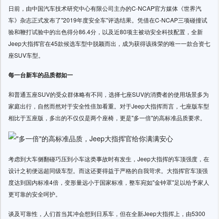
日前，由中国汽车技术研究中心有限公司主办的C-NCAP官方媒体《世界汽
车》杂志正式发布了"2019年度安全车"评选结果。凭借在C-NCAP三项碰撞试
验和鞭打试验中的出色得分86.4分，以及近80项主被动安全科技配置，全新
Jeep大指挥官在45款候选车型中脱颖而出，成为获得该殊荣的唯一一款合资七
座SUV车型。
每一台新车的品质都如一
和普通五座SUV的受众群体略有不同，选择七座SUV的消费者的使用场景多为
家庭出行，自然而然对于安全性倍加看重。对于Jeep大指挥而言，七座版车型
相比于五座版，多出的不仅仅是两个座椅，更是"多一倍"的高标准品质要求。
考虑到大车侧翻碰巧压到小车这类事故时有发生，Jeep大指挥的车顶强度，在
设计之初便远超同级车型。而这还要得益于严格的自我苛求。大指挥官车顶强
度达到国内标准4倍，变形量远小于国家标准，整车宛如"金钟罩"足以给予家人
更可靠的安全呵护。
谈及可靠性，人们首当其冲会想到日系车，但在全新Jeep大指挥上，由5300