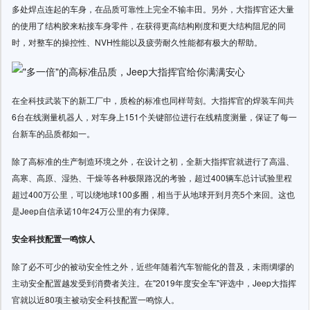
多处焊点连起的车身，在品质可靠性上完全不输丰田。另外，大指挥官还大量
的使用了结构胶来粘接车身零件，在获得更高结构刚度和更大结构阻尼的同
时，对整车的操控性、NVH性能以及疲劳耐久性能都有极大的帮助。
在全科技武装下的新工厂中，质检的标准也同样苛刻。大指挥官的焊装车间共
6台在线测量机器人，对车身上151个关键部位进行在线精度测量，保证了每一
台新车的品质都如一。
除了高标准的生产制造环境之外，在设计之初，全新大指挥官就进行了高温、
高寒、高原、湿热、干燥等各种极限路况的考验，超过400辆车总计试验里程
超过400万公里，可以绕地球100多圈，相当于从地球开到月亮5个来回。这也
是Jeep自信承诺10年24万公里的有力保障。
安全科技配置一鸣惊人
除了必不可少的被动安全性之外，近些年随着汽车智能化的普及，未雨绸缪的
主动安全配置越发受到消费者关注。在"2019年度安全车"评选中，Jeep大指挥
官就以近80项主被动安全科技配置一鸣惊人。