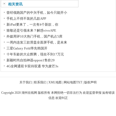
相关资讯
曾经领跑国产的中兴手机，如今只能开小
手机上不得不装的几款APP
新iPad要来了，一次有4个新款，你
致敬还是引领未来？解惑vivoAPE
外媒周评10大热门手机，国产机占5席
一周内连发三款滑盖全面屏手机，是未来
三星Galaxy Fold率先韩国开
十年车龄的大众辉腾，现在不到17万元
新颖时尚自拍神器oppon1售价29
4G全网通双卡双待双通 华为麦芒3s
关于我们
|
联系我们
|
XML地图
|
网站地图
TXT
|
版权声明
Copyright 2020
湖州在线网
版权所有 本网拒绝一切非法行为 欢迎监督举报 如有错误
信息 欢迎纠正