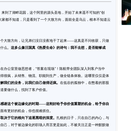
兄弟，来到了湖畔花园，这个阿里的源头圣地，开始了未来遥不可知的“创
大家都不知道，只是看到了一个大致方向，面前全是乌云，根本不知道云
这个大致方向，让兄弟们没日没夜地干了起来——这真是不问收获，只做
是什么。
这多么像汪国真《热爱生命》的诗句：我不去想，是否能够成
物
在办公室里做思想者，“答案在现场”！陈航带全团队深入到客户当中
做得很疯，从销售、物流、职能到生产，做全链条体验。这哪里仅仅是体
了解我们的业务，比我们自己做得还疯。
在低谷的孤独中，在憋着的那股
知道要做什么，找到了客户价值。
要感谢这个被边缘化的时期——这刚好给予你价值重塑的机会，给予你自
后面有更好的机会，你也很难抓住。
，取决于它的根向下追逐黑暗的深度。
扎根的日子，只在自己的内心，与
于自己，对于被边缘化的职场人而言更是如此，不被关注正是一种默默做