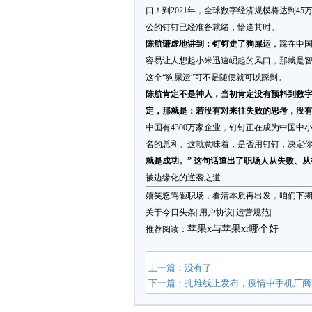
口！到2021年，全球数字经济规模将达到4
公的钉钉已经准备就绪，恰逢其时。
陈航谦虚地讲到：钉钉走了狗屎运
，踩在中
容易让人想起小米迅速崛起的风口，那就是
这个“狗屎运”可不是随便就可以踩到。
陈航肯定不是神人，当初肯定没有预料到数
定，那就是：若没有对来往失败的思考，没
中国有4300万家企业，钉钉正在成为中国
名的总和。这就意味着，是否用钉钉，决定
就是成功。” 这句话道出了职场人从失败、
被边缘化的逆袭之道
嬉笑怒骂砸职场，看清本质再出发，咱们下
关于今日头条| 用户协议| 运营规范|
苹果x与苹果xr哪个好
推荐阅读：
上一篇：没有了
下一篇：
扎堆线上发布，疫情中手机厂商