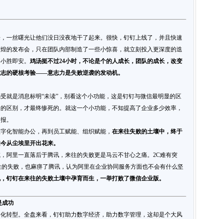
来，一丝曙光让他们没日没夜地干了起来。很快，钉钉上线了，并且快速
辉煌的发布会，只在团队内部制造了一些小惊喜，就立刻投入更深度的迭
要小胜即安。
鸡汤挺不过24小时，不论是个的人成长，团队的成长，改变
意志的硬核考验——意志力是失败逆袭的发动机。
受就是消息标明“未读”，别看这个小功能，这是钉钉与微信最明显的区
多的区别，才最终惨死的。就这一个小功能，不知提高了企业多少效率，
回报。
数字化智能办公，再到员工赋能、组织赋能，
在来往失败的土壤中，终于
如今从尘埃里开出花来。
，阿里一直落后于腾讯，来往的失败更是马云不甘心之痛。2C难有突
往的失败，也麻痹了腾讯，认为阿里在企业协同服务方面也不会有什么坚
机，钉钉在来往的失败土壤中孕育而生，一举打败了微信企业版。
是成功
字化转型。全盘来看，钉钉助力数字经济，助力数字管理，这却是个大风