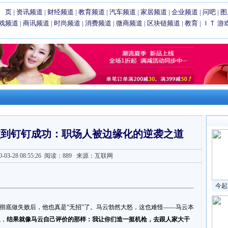
 页
|
资讯频道
|
财经频道
|
教育频道
|
汽车频道
|
家居频道
|
企业频道
|
问吧
|
图
戏频道
|
商讯频道
|
时尚频道
|
消费频道
|
微商频道
|
区块链频道
|
教育
|
ＩＴ
游
败到钉钉成功：职场人被边缘化的逆袭之道
3-28 08:55:26
阅读：889
来源：互联网
今起
”彻底做失败后，他也真是“无招”了。马云勃然大怒，这也难怪——马云本
钱，
结果就像马云自己评价的那样：我让你们造一挺机枪，去跟人家大干