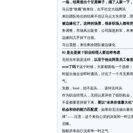
一场，结果造出个甘蔗棒子，捅了人家一下
马云曾“铁腕”推来往，出手社交大战腾讯
来往团队给出的结果不但让马云大失所望，
被边缘化了。这样的场景，很多职场人都有
务调整，市场风云陡变，公司踩急刹车，本
边缘到几乎掉下台面。
马云震怒，来往剩余团队被边缘化
02 是去是留？职业经理人要这样考虑
无招当年就是这样，
以至于他去阿里员工食堂
over了吗？
这个时候，大家都面临一个选择：
时提出做企业即时通讯，讨论了一个月无果
气。
失败，loser，抬不起头……该何去何从
作为职业经理人，无招认真评价了组织机会
不是都要坚持留下来，
要以“未来价值最大化
机会和你的能力匹配度
，如果你无法做出量化
择”——注意：这个来自心灵的决策和一时之
召唤。
陈航庆幸自己没有争一时之气