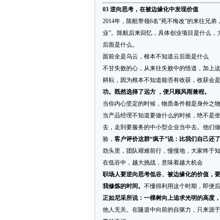
03 逆向思考，在被边缘化中发现价值
2014年，陈航带领6名“死不悔改”的来往
业”。陈航后来回忆，具体创业项目是什么，
后面是什么。
面前全是乌云，根本不知道云后面是什么
不甘失败的心，从来往失败中的悟道，加上
耕耘，因为根本不知道能否有收获，收获会
功。既然选择了远方 ，便只顾风雨兼程。
当你内心坚定的时候，物质条件都是身外之
当产品经理不知道要做什么的时候，绝不是坐
去，走到要服务的中小型企业当中去。他们
验，
客户评价这群“疯子”说：比我们自己还
劲头里，团队艰难前行，慢慢地，大家终于
在低谷中，越大挑战，意味着越大机会
职场人要逆向思考低谷、被边缘化的价值，
我修炼的时间。
不懂得利用这个时期，即便
正如尼采所说：一棵树向上追求光明的高度
他人无关。在隧道中向前的自驱力，只来源