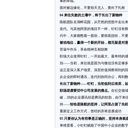
事的幸福。
面对被边缘化，不要怨天尤人，要向下扎根
04 来往失败的土壤中，终于长出了新物种
陈航团队在湖畔花园，从茫然的愤怒中走出
迭代。与其他阿里的项目不一样，钉钉没有
代中，大家都憋着一股劲，要彻底扭转，不
被动地位，赢得一个新的开始，都无疑是对
苦逼中作乐，革命精神互相鼓舞
职场大众使用钉钉，一开始最大、最奇特的感
别——当初，来往就是因为与微信没有足够
这正是深入客户场景、深层价值洞察得到的
从企业的即时通讯，迭代到协同办公，再到
长出了新物种——钉钉，当初低到尘埃里，
职场逆袭要切中公司发展的痛点。
在社交领域
破，2B的企业通讯却是腾讯的软肋，由于来
持——
恰恰是陈航的坚持，让阿里占据了先
重新定义工作方式，曾经的弃将逆袭成功
05 只要你认为有些事是正确的，坚持本身就
单维度看，小钉钉赋能了中国中小企业的数