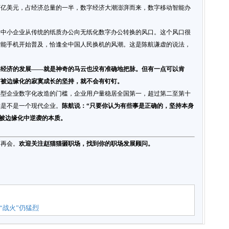
5万亿美元，占经济总量的一半，数字经济大潮澎湃而来，数字移动智能办
国中小企业从传统的纸质办公向无纸化数字办公转换的风口。这个风口很
智能手机开始普及，恰逢全中国人民换机的风潮。这是陈航谦虚的说法，
字经济的发展——就是神奇的马云也没有准确地把脉。但有一点可以肯
有被边缘化的寂寞成长的坚持，就不会有钉钉。
中小型企业数字化改造的门槛，企业用户量稳居全国第一，超过第二至第十
你是不是一个现代企业。
陈航说：“只要你认为有些事是正确的，坚持本身
从被边缘化中逆袭的本质。
期再会。
欢迎关注赵猫猫砸职场，找到你的职场发展顾问。
“战火”仍猛烈