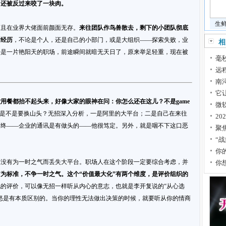
，还被反过来咬了一块肉。
生
而且在业界大佬面前颜面无存。
来往团队作鸟兽散去，剩下的小团队彻底
所经历
，不论是个人，还是自己的小部门，或是大组织——探索失败，业
相
来是一片艳阳天的职场，前途瞬间就暗无天日了，原来举足轻重，现在被
毫秒
远
南
它
用餐都抬不起头来，好像大家的眼神在问：你怎么还在这儿？不是game
微软
是不是要换山头？无招深入分析，一是阿里的大平台；二是自己在来往
2
而终——企业的通讯是有做头的——他很笃定。另外，就是咽不下这口恶
聚
“
你
，没有为一时之气而丢失大平台。职场人在这个阶段一定要综合考虑，并
你
”为标准，不争一时之气。这个“价值最大化”有两个维度，是评价组织的
的评价，可以像无招一样听从内心的意志，也就是李开复说的“从心选
怒是有本质区别的。当你的理性无法做出决策的时候，就要听从你的情商