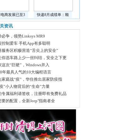
鲜电商发展已至3
快递8月成绩单：顺
关资讯
必争，领势Linksys MR9
程控制爱车 手机App有多聪明
浔服务区积极营造“舌尖上的安全”
让你选车路上少一丝纠结，安全之下更
这次“巨硬”，Windows并入
020年最具人气的10大编程语言
焦家庭战“疫”，华住推出居家防疫指
战疫”小人物背后的“生命”力量
的专属福利请签收，注册即有免费礼品
想要的配置，全新Jeep⁺指南者全