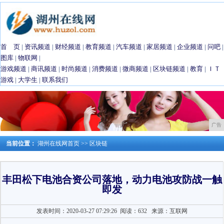
首 页
|
资讯频道
|
财经频道
|
教育频道
|
汽车频道
|
家居频道
|
企业频道
|
问吧
|
图库
|
物联网
|
游戏频道
|
商讯频道
|
时尚频道
|
消费频道
|
微商频道
|
区块链频道
|
教育
|
ＩＴ
游戏
|
大学生
|
联系我们
广告
当前位置：
湖州在线网首页
>>
区块链
丰田松下电池合资公司落地，动力电池攻防战一触
即发
发表时间：2020-03-27 07:29:26
阅读：632
来源：互联网