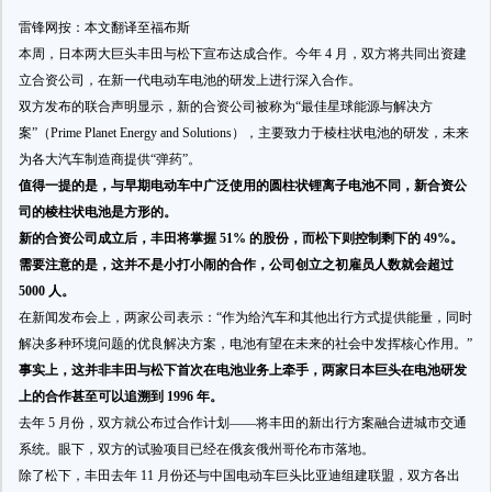
雷锋网按：本文翻译至福布斯
本周，日本两大巨头丰田与松下宣布达成合作。今年 4 月，双方将共同出资建
立合资公司，在新一代电动车电池的研发上进行深入合作。
双方发布的联合声明显示，新的合资公司被称为“最佳星球能源与解决方
案”（Prime Planet Energy and Solutions），主要致力于棱柱状电池的研发，未来
为各大汽车制造商提供“弹药”。
值得一提的是，与早期电动车中广泛使用的圆柱状锂离子电池不同，新合资公
司的棱柱状电池是方形的。
新的合资公司成立后，丰田将掌握 51% 的股份，而松下则控制剩下的 49%。
需要注意的是，这并不是小打小闹的合作，公司创立之初雇员人数就会超过
5000 人。
在新闻发布会上，两家公司表示：“作为给汽车和其他出行方式提供能量，同时
解决多种环境问题的优良解决方案，电池有望在未来的社会中发挥核心作用。”
事实上，这并非丰田与松下首次在电池业务上牵手，两家日本巨头在电池研发
上的合作甚至可以追溯到 1996 年。
去年 5 月份，双方就公布过合作计划——将丰田的新出行方案融合进城市交通
系统。眼下，双方的试验项目已经在俄亥俄州哥伦布市落地。
除了松下，丰田去年 11 月份还与中国电动车巨头比亚迪组建联盟，双方各出