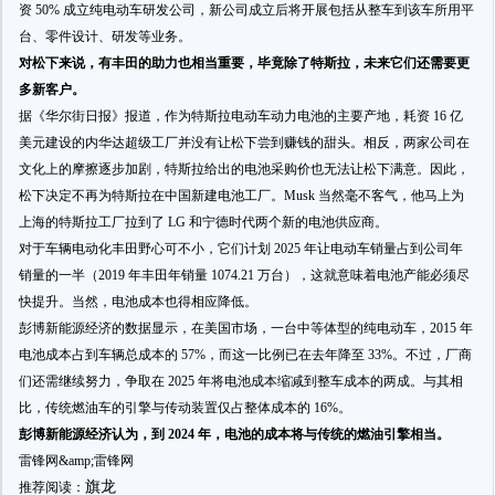
资 50% 成立纯电动车研发公司，新公司成立后将开展包括从整车到该车所用平
台、零件设计、研发等业务。
对松下来说，有丰田的助力也相当重要，毕竟除了特斯拉，未来它们还需要更
多新客户。
据《华尔街日报》报道，作为特斯拉电动车动力电池的主要产地，耗资 16 亿
美元建设的内华达超级工厂并没有让松下尝到赚钱的甜头。相反，两家公司在
文化上的摩擦逐步加剧，特斯拉给出的电池采购价也无法让松下满意。因此，
松下决定不再为特斯拉在中国新建电池工厂。Musk 当然毫不客气，他马上为
上海的特斯拉工厂拉到了 LG 和宁德时代两个新的电池供应商。
对于车辆电动化丰田野心可不小，它们计划 2025 年让电动车销量占到公司年
销量的一半（2019 年丰田年销量 1074.21 万台），这就意味着电池产能必须尽
快提升。当然，电池成本也得相应降低。
彭博新能源经济的数据显示，在美国市场，一台中等体型的纯电动车，2015 年
电池成本占到车辆总成本的 57%，而这一比例已在去年降至 33%。不过，厂商
们还需继续努力，争取在 2025 年将电池成本缩减到整车成本的两成。与其相
比，传统燃油车的引擎与传动装置仅占整体成本的 16%。
彭博新能源经济认为，到 2024 年，电池的成本将与传统的燃油引擎相当。
雷锋网&amp;雷锋网
旗龙
推荐阅读：