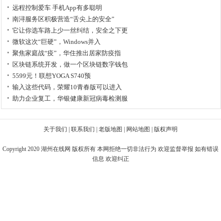
远程控制爱车 手机App有多聪明
南浔服务区积极营造“舌尖上的安全”
它让你选车路上少一丝纠结，安全之下更
微软这次“巨硬”，Windows并入
聚焦家庭战“疫”，华住推出居家防疫指
区块链系统开发，做一个区块链数字钱包
5599元！联想YOGA S740预
输入这些代码，荣耀10青春版可以进入
助力企业复工，华银健康新冠病毒检测服
关于我们
|
联系我们
|
老版地图
|
网站地图
|
版权声明
Copyright 2020
湖州在线网
版权所有 本网拒绝一切非法行为 欢迎监督举报 如有错误
信息 欢迎纠正