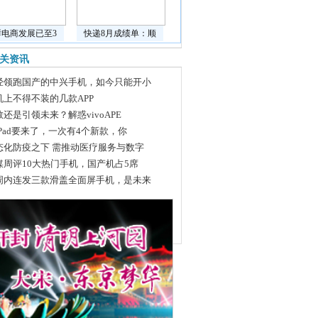
鲜电商发展已至3
快递8月成绩单：顺
关资讯
经领跑国产的中兴手机，如今只能开小
机上不得不装的几款APP
敬还是引领未来？解惑vivoAPE
iPad要来了，一次有4个新款，你
态化防疫之下 需推动医疗服务与数字
媒周评10大热门手机，国产机占5席
周内连发三款滑盖全面屏手机，是未来