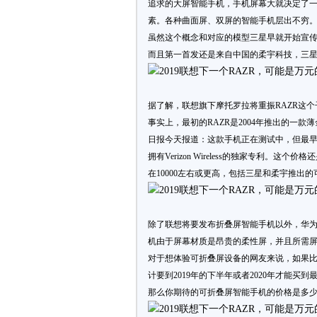
追求的大屏智能手机，手机屏幕大就决定了
素。各种曲面屏、双屏的智能手机层出不穷
虽然这个概念和对应的模型三星早就开始宣
而且第一首发还是来自中国的柔宇科技，三
据了解，联想旗下摩托罗拉将重振RAZR这个子
事实上，最初的RAZR是2004年推出的一
日报今天报道：这款手机正在测试中，但最早可
拥有Verizon Wireless的独家专利
在10000左右或更高，包括三星和柔宇推出
除了联想将要发布折叠屏智能手机以外，华
机由于屏幕材质是昂贵的柔性屏，并且所需
对于想体验可折叠屏设备的网友来说，如果
计要到2019年的下半年或者2020年才能买
那么你期待的可折叠屏智能手机的价格是多