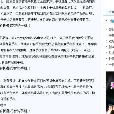
一切，随后全面屏智能手机概念全面加深，手机屏占比成为主流选购的要
。而现在，我们似乎又看到了一个关于手机屏幕的全新起点——折叠屏。
生
传和展示了，但是直到去年年底我们才看到实际商用的电子产品的出现，
星当然也是紧随其后，折叠屏、柔性屏的新趋势已经全面开始蔓延了。
相
曾
手
品牌，为Verizon(全球知名电信公司)推出一款价格昂贵的折叠式手机。
致
款薄金属翻盖手机，而现在它似乎要成为联想最高旗舰手机的代表了。华尔街
新
能会在2月份推出。这款手机的售价约为1500美元（约合10164元），
常
。这个价格还是非常合理的，因为我们看到目前的折叠屏或柔性屏手机的价格都普遍
外
的可折叠屏智能手机。
一
为、夏普预计也将在今年推出它们的可折叠屏智能手机。可折叠屏智能手
屏幕的智能交互技术也是非常高的，相对而言手机价格也是十分昂贵的。
比较宽裕那么第一体验当然是非常好的；当然如果是性价比玩家的话，预
到最合适的手机。
少呢？