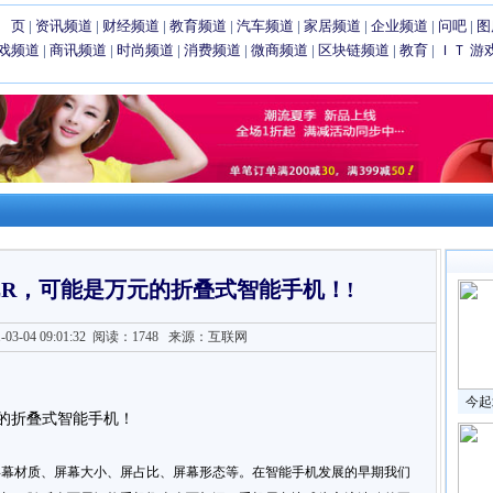
 页
|
资讯频道
|
财经频道
|
教育频道
|
汽车频道
|
家居频道
|
企业频道
|
问吧
|
图
戏频道
|
商讯频道
|
时尚频道
|
消费频道
|
微商频道
|
区块链频道
|
教育
|
ＩＴ
游
AZR，可能是万元的折叠式智能手机！!
3-04 09:01:32
阅读：1748
来源：互联网
今起
屏幕材质、屏幕大小、屏占比、屏幕形态等。在智能手机发展的早期我们