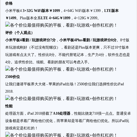
价格
小米平板4
3+32G WiFi版本￥1099
，4+64G WiFi版本￥1399，
LTE版本
￥1499
。Plus版本全系
LTE 4+64G￥1899
，4+128G￥2099。
评价（个人观点）
小米平板4看剧 / 玩游戏评分7分
，
小米平板4Plus看剧 / 玩游戏评分8分
。8寸版
本玩游戏刚好（不过没有陀螺仪），看剧还是Plus版本更爽，只不过10寸版本
玩游戏有点太大了。性价比8分。不能代替笔记本，生产力4分，软件生态也是
4分。追求性价比、续航、看剧的朋友可以考虑入手。
2500价位
让我们邀请平板界大大佬 - 苹果的iPad出场！2500价位我们选择性价比iPad
2018.
性能
处理器方面，iPad 2018搭载了
A10处理器
，性能比骁龙710强一点点。普通安卓
设备都是求着厂商给他们优化，而苹果却是等着厂商给他们优化。所以iPad玩
游戏肯定是杠杠的！