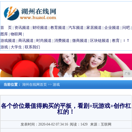
首 页
|
资讯频道
|
财经频道
|
教育频道
|
汽车频道
|
家居频道
|
企业频道
|
问吧
|
图库
|
物联网
|
游戏频道
|
商讯频道
|
时尚频道
|
消费频道
|
微商频道
|
区块链频道
|
教育
|
ＩＴ
游戏
|
大学生
|
联系我们
广告
当前位置：
湖州在线网首页
>>
游戏
各个价位最值得购买的平板，看剧+玩游戏+创作杠
杠的！
发表时间：2020-04-02 07:34:16
阅读：1429
来源：互联网