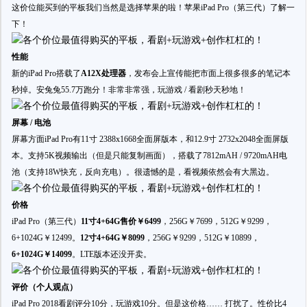
这价位能买到的平板我们当然是选择苹果的啦！苹果iPad Pro（第三代）了解一
下！
性能
新的iPad Pro搭载了
A12X处理器
，发布会上宣传能把市面上很多很多的笔记本
秒掉。安兔兔55.7万跑分！非常非常强，玩游戏 / 看剧秒天秒地！
屏幕 / 电池
屏幕方面iPad Pro有11寸 2388x1668全面屏版本，和12.9寸 2732x2048全面屏版
本。支持5K视频输出（但是只能复制画面），搭载了7812mAH / 9720mAH电
池（支持18W快充，反向充电）。很遗憾的是，看视频依然会有大黑边。
价格
iPad Pro（第三代）
11寸4+64G售价￥6499
，256G￥7699，512G￥9299，
6+1024G￥12499。
12寸4+64G￥8099
，256G￥9299，512G￥10899，
6+1024G￥14099
。LTE版本还没开卖。
评价（个人观点）
iPad Pro 2018看剧评分10分，玩游戏10分。但是这价格…… 打扰了。性价比4