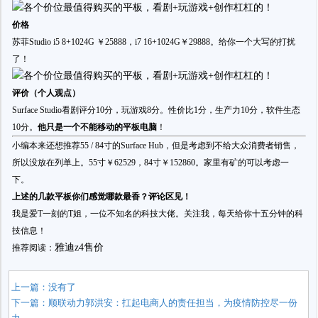
价格
苏菲Studio i5 8+1024G ￥25888，i7 16+1024G￥29888。给你一个大写的打扰
了！
评价（个人观点）
Surface Studio看剧评分10分，玩游戏8分。性价比1分，生产力10分，软件生态
10分。
他只是一个不能移动的平板电脑
！
小编本来还想推荐55 / 84寸的Surface Hub，但是考虑到不给大众消费者销售，
所以没放在列单上。55寸￥62529，84寸￥152860。家里有矿的可以考虑一
下。
上述的几款平板你们感觉哪款最香？评论区见！
我是爱T一刻的T姐，一位不知名的科技大佬。关注我，每天给你十五分钟的科
技信息！
雅迪z4售价
推荐阅读：
上一篇：没有了
下一篇：
顺联动力郭洪安：扛起电商人的责任担当，为疫情防控尽一份