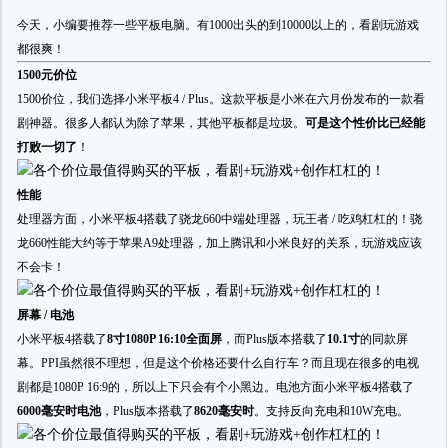
今天，小编要推荐一些平板电脑。有1000出头的到10000以上的，看剧玩游戏
都很爽！
1500元价位
1500价位，我们选择小米平板4 / Plus。这款平板是小米在六月份发布的一款看
剧神器。很多人都认为除了苹果，其他平板都是垃圾。
可是这个性价比已经能
打败一切了
！
性能
处理器方面，小米平板4搭载了骁龙660中端处理器，玩王者 / 吃鸡杠杠的！骁
龙660性能大约等于苹果A9处理器，加上腾讯和小米良好的关系，玩游戏应该
不会卡！
屏幕 / 电池
小米平板4搭载了
8寸1080P 16:10全面屏
，而Plus版本搭载了
10.1寸
的同款屏
幕。PPI虽然很不理想，但是这个价格还要什么自行车？而且现在很多的电视
剧都是1080P 16:9的，所以上下只会有个小黑边。电池方面小米平板4搭载了
6000毫安时电池
，Plus版本搭载了
8620毫安时
。支持反向充电和10W充电。