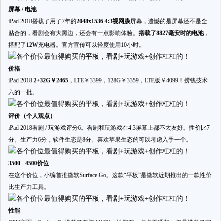
屏幕 / 电池
iPad 2018搭载了用了7年的
2048x1536 4:3视网膜
屏幕，遗憾的是屏幕还不是全
贴合的，看剧会有大黑边，还会有一点影响体验。
搭载了8827毫安时的电池
，
搭配了
12W
充电器。官方宣传可以轻度使用10小时。
价格
iPad 2018
2+32G￥2465
，LTE￥3399，128G￥3359，LTE版￥4099！捞钱技术
六的一批。
评价（个人观点）
iPad 2018看剧 / 玩游戏评分6。看剧和玩游戏在4:3屏幕上都不太友好。性价比7
分。生产力6分，软件生态是8分。喜欢苹果生态的可以考虑入手一个。
3500 - 4500价位
在这个价位，小编首推微软Surface Go。这款“平板”是微软近期推出的一款性价
比生产力工具。
性能