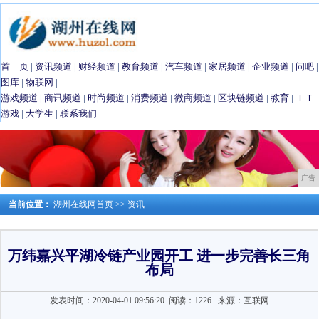
首 页
|
资讯频道
|
财经频道
|
教育频道
|
汽车频道
|
家居频道
|
企业频道
|
问吧
|
图库
|
物联网
|
游戏频道
|
商讯频道
|
时尚频道
|
消费频道
|
微商频道
|
区块链频道
|
教育
|
ＩＴ
游戏
|
大学生
|
联系我们
广告
当前位置：
湖州在线网首页
>>
资讯
万纬嘉兴平湖冷链产业园开工 进一步完善长三角
布局
发表时间：2020-04-01 09:56:20
阅读：1226
来源：互联网