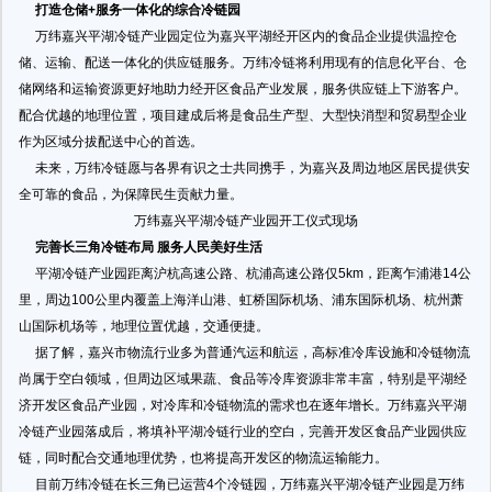
打造仓储+服务一体化的综合冷链园
万纬嘉兴平湖冷链产业园定位为嘉兴平湖经开区内的食品企业提供温控仓
储、运输、配送一体化的供应链服务。万纬冷链将利用现有的信息化平台、仓
储网络和运输资源更好地助力经开区食品产业发展，服务供应链上下游客户。
配合优越的地理位置，项目建成后将是食品生产型、大型快消型和贸易型企业
作为区域分拔配送中心的首选。
未来，万纬冷链愿与各界有识之士共同携手，为嘉兴及周边地区居民提供安
全可靠的食品，为保障民生贡献力量。
万纬嘉兴平湖冷链产业园开工仪式现场
完善长三角冷链布局 服务人民美好生活
平湖冷链产业园距离沪杭高速公路、杭浦高速公路仅5km，距离乍浦港14公
里，周边100公里内覆盖上海洋山港、虹桥国际机场、浦东国际机场、杭州萧
山国际机场等，地理位置优越，交通便捷。
据了解，嘉兴市物流行业多为普通汽运和航运，高标准冷库设施和冷链物流
尚属于空白领域，但周边区域果蔬、食品等冷库资源非常丰富，特别是平湖经
济开发区食品产业园，对冷库和冷链物流的需求也在逐年增长。万纬嘉兴平湖
冷链产业园落成后，将填补平湖冷链行业的空白，完善开发区食品产业园供应
链，同时配合交通地理优势，也将提高开发区的物流运输能力。
目前万纬冷链在长三角已运营4个冷链园，万纬嘉兴平湖冷链产业园是万纬