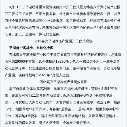
3月31日，平湖经开重大投资项目集中开工仪式暨万纬嘉兴平湖冷链产业园
开工仪式正式举行，平湖市委常委、常务副市长钱勇彪等政府代表一行，以及
万纬冷链总经理陈君城等企业代表出席。项目正式动工，标志着万纬冷链在长
三角地区继续完善布局，未来将为以平湖为区域中心的长三角地区提供多温区
仓储、加工、运输等一体化配套服务。
万纬嘉兴平湖冷链产业园开工仪式现场
平湖首个高标准、自动化冷库
万纬嘉兴平湖冷链产业园位于浙江省嘉兴市平湖县经济技术开发区，总建筑
面积约29000平方米，总仓储量约17290托，包含一栋双层冷库，一栋单层自
动化立体冷库，配套建设办公综合楼和门卫，是平湖首个高标准、自动化冷链
产业园。项目计划将于2021年7月投入运营。
万纬嘉兴平湖冷链产业园效果图
单层自动化立体冷库高24米，地面采用结构地坪做法，荷载约8.5吨/平方
米，建成后可容纳11层立体自动货架，配合万纬自研WMS（仓储管理系
统），可实现出入库自动化操作，为客户提升仓储运营效率。双层冷库一层高
12米，地面荷载5吨/平方米，可容纳5层货架，二层高10米，地面荷载4吨/平
方米，可容纳4层货架。两栋冷库屋面均采用轻钢结构，外墙采用压型钢板，
具有良好的保温效果，满足各类冷藏、冷冻食品储存要求。