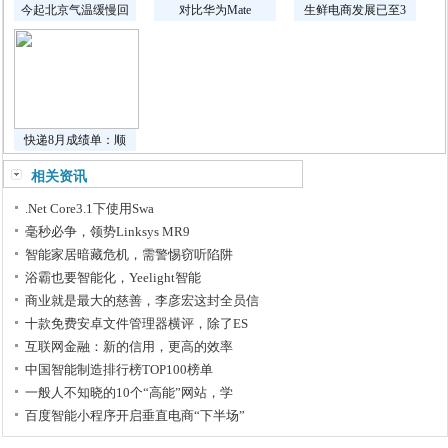
今起北京气温缓慢回
对比华为Mate
生鲜电商发展已至3
快递8月成绩单：顺
相关资讯
.Net Core3.1下使用Swa
毫秒必争，领势Linksys MR9
智能家居暗藏危机，需警惕窃听陷阱
浴霸也要智能化，Yeelight智能
商业就是最大的慈善，李彦宏这封全员信
十款免费安卓文件管理器横评，除了ES
​互联网金融：新的信用，更高的效率
中国智能制造排行榜TOP100榜单
一般人不知晓的10个“高能”网站，学
百度智能小程序开启垂直电商“下半场”