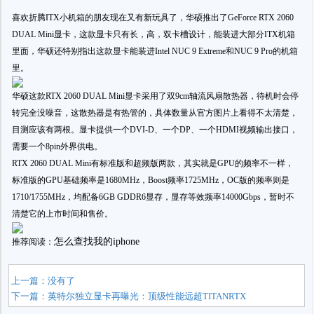
喜欢折腾ITX小机箱的朋友现在又有新玩具了，华硕推出了GeForce RTX 2060
DUAL Mini显卡，这款显卡只有长，高，双卡槽设计，能装进大部分ITX机箱
里面，华硕还特别指出这款显卡能装进Intel NUC 9 Extreme和NUC 9 Pro的机箱
里。
华硕这款RTX 2060 DUAL Mini显卡采用了双9cm轴流风扇散热器，待机时会停
转完全没噪音，这散热器是有热管的，具体数量从官方图片上看得不太清楚，
目测应该有两根。显卡提供一个DVI-D、一个DP、一个HDMI视频输出接口，
需要一个8pin外界供电。
RTX 2060 DUAL Mini有标准版和超频版两款，其实就是GPU的频率不一样，
标准版的GPU基础频率是1680MHz，Boost频率1725MHz，OC版的频率则是
1710/1755MHz，均配备6GB GDDR6显存，显存等效频率14000Gbps，暂时不
清楚它的上市时间和售价。
怎么查找我的iphone
推荐阅读：
上一篇：没有了
下一篇：
英特尔独立显卡再曝光：顶级性能远超TITANRTX