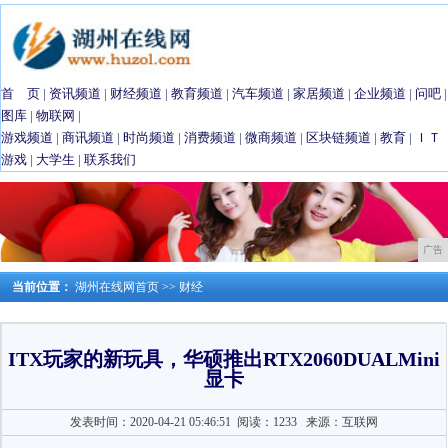
首 页
|
资讯频道
|
财经频道
|
教育频道
|
汽车频道
|
家居频道
|
企业频道
|
问吧
|
图库
|
物联网
|
游戏频道
|
商讯频道
|
时尚频道
|
消费频道
|
微商频道
|
区块链频道
|
教育
|
ＩＴ
游戏
|
大学生
|
联系我们
广告
当前位置：
湖州在线网首页
>>
财经
ITX玩家的新玩具，华硕推出RTX2060DUALMini
显卡
发表时间：2020-04-21 05:46:51
阅读：1233
来源：互联网